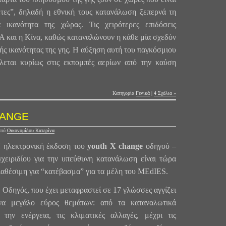
έτες”, δηλαδή η εθνική τους κατανάλωση ξεπερνά τη
 ικανότητα της χώρας. Τις χειρότερες επιδόσεις
 και η Κίνα, καθώς καταναλώνουν η κάθε μία σχεδόν
ής ικανότητας της γης. Η αύξηση αυτή του παγκόσμιου
λεται κυρίως στις εκπομπές αερίων από την καύση
Κατηγορία
Γενικά
|
4 Σχόλια »
HANGE
από
Οικονομίδου Κατερίνα
 ηλεκτρο
νική έκδοση του
youth X change
οδηγού –
γχειριδίου για την υπεύθυνη κατανάλωση είναι τώρα
ιαθέσιμη για “κατέβασμα” για τα μέλη του MEdIES.
 Οδηγός, που έχει μεταφραστεί σε 17 γλώσσες αγγίζει
να μεγάλο εύρος θεμάτων: από τα καταναλωτικά
 την ενέργεια, τις κλιματικές αλλαγές, μέχρι τις