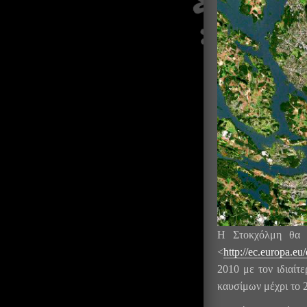
Η Στοκχόλμη θα 
<
http://ec.europa.e
2010 με τον ιδιαίτ
καυσίμων μέχρι το 