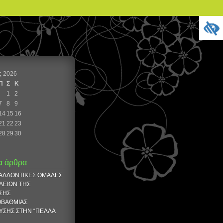
ς 2026
Π
Σ
Κ
1
2
7
8
9
14
15
16
21
22
23
28
29
30
α άρθρα
ΒΑΛΛΟΝΤΙΚΕΣ ΟΜΑΔΕΣ
ΛΕΙΩΝ ΤΗΣ
ΣΗΣ
ΟΒΑΘΜΙΑΣ
ΥΣΗΣ ΣΤΗΝ “ΠΕΛΛΑ