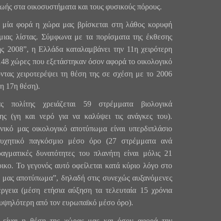
ωής στα οικοσυστήματα και τους φυσικούς πόρους.
 μία φορά η χώρα μας βρίσκεται στη λάθος κορυφή
μιας λίστας. Σύμφωνα με τα πορίσματα της έκθεσης
ς 2008”, η Ελλάδα καταλαμβάνει την 11η χειρότερη
148 χώρες που εξετάστηκαν όσον αφορά το οικολογικό
ντας χειροτερέψει τη θέση της σε σχέση με το 2006
η 17η θέση).
 πολίτης χρειάζεται 59 στρέμματα βιολογικά
ης (γη και νερό για να καλύψει τις ανάγκες του).
θνικό μας οικολογικό αποτύπωμα είναι υπερδιπλάσιο
υχητικό παγκόσμιο μέσο όρο (27 στρέμματα ανά
αγματικές δυνατότητες του πλανήτη είναι μόλις 21
ικο. To γεγονός αυτό οφείλεται κατά κύριο λόγο στο
 μας αποτύπωμα”, δηλαδή στις συνεχώς αυξανόμενες
ργεια (μέση ετήσια αύξηση τα τελευταία 15 χρόνια
 υψηλότερη από τον ευρωπαϊκό μέσο όρο).
ς είναι η θέση της χώρας μας και όσον αφορά την