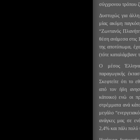
σύγχρονου τρόπου ζ
Δυστυχώς για άλλη
μίας ακόμη παγκόσ
“Ζωντανός Πλανήτη
θέση ανάμεσα στις 
της αποτύπωμα, έχο
(τότε καταλάμβανε τ
Ο μέσος Έλληνας
παραγωγικής έκτασ
Σκεφτείτε ότι το ε
από τον ήδη ανησ
κάτοικο) ενώ οι πρ
στρέμματα ανά κάτο
μεγάλο “ενεργειακό
ανάγκες μας σε ενέ
2,4% και πάλι πολύ
Ιδιαίτερα δυσμενή