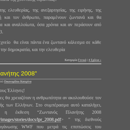
της ελευθερίας, της ανεξαρτησίας, της ειρήνης, της
ή και τον άνθρωπο, παραμένουν ζωντανά και θα
α και αναλλοίωτα, όσα χρόνια και αν περάσουν από
3.
θα είναι πάντα ένα ζωντανό κάλεσμα σε κάθε
την δημοκρατία, και την ελευθερία
Κατηγορία
Γενικά
|
4 Σχόλια »
ανήτης 2008”
από
Οικονομίδου Κατερίνα
τους Έλληνες!
τες θα χρειαζόταν η ανθρωπότητα αν ακολουθούσε τον
ής των Ελλήνων. Στο συμπέρασμα αυτό καταλήγει,
, η έκθεση “Ζωντανός Πλανήτης 2008
images/stories/docs/lpr_2008.pdf
> ” της διεθνούς
 οργάνωσης WWF που μετρά τις επιπτώσεις του