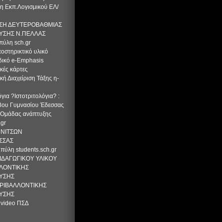
η Εκπ.Λογισμικού ΕΛ/
ΣΗ ΔΕΥΤΕΡΟΒΑΘΜΙΑΣ
ΥΣΗΣ Ν.ΠΕΛΛΑΣ
πύλη sch.gr
οστηρικτικό υλικό
δικό e-Emphasis
κές κάρτες
κή Διαχείριση Τάξης η-
όγια ?Ιστοτριτολόγια? :
 3ου Γυμνασίου Έδεσσας
ο Ομάδας ανάπτυξης
.gr
ΝΝΙΤΣΩΝ
ΣΣΑΣ
πύλη students.sch.gr
ΙΔΑΓΩΓΙΚΟΥ ΥΛΙΚΟΥ
ΛΟΝΤΙΚΗΣ
ΥΣΗΣ
ΡΙΒΑΛΛΟΝΤΙΚΗΣ
ΥΣΗΣ
 video ΠΣΔ