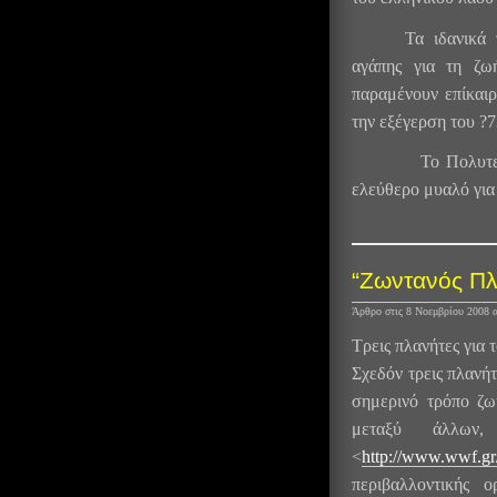
Τα ιδανικά 
αγάπης για τη ζω
παραμένουν επίκαιρ
την εξέγερση του ?7
Το Πολυτεχνείο 
ελεύθερο μυαλό για 
“Ζωντανός Πλ
Άρθρο στις 8 Νοεμβρίου 2008
Τρεις πλανήτες για 
Σχεδόν τρεις πλανή
σημερινό τρόπο ζω
μεταξύ άλλων
<
http://www.wwf.gr/
περιβαλλοντικής