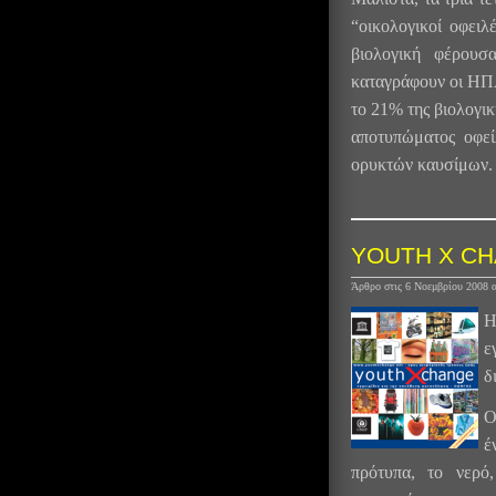
“οικολογικοί οφειλ
βιολογική φέρουσα
καταγράφουν οι ΗΠΑ
το 21% της βιολογικ
αποτυπώματος οφεί
ορυκτών καυσίμων.
YOUTH X C
Άρθρο στις 6 Νοεμβρίου 2008
Η
ε
δ
Ο
έ
πρότυπα, το νερό,