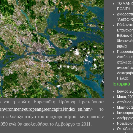
ΤΟ ΜΑΝΙ
ΠΟΛΙΤΗ- 
Διαδραστι
“ΑΕΙΦΟΡ
Εθελοντι
Επαναχρη
Βιβλίων 6
δίνουν νέ
βιβλία
Παρουσία
Δικτύου «
φτώχειας 
ανισοτήτω
Δευτεροβ
Πέλλας
Ιστορικό
Ιούνιος 2
Μάιος 20
είναι η πρώτη Ευρωπαϊκή Πράσινη Πρωτεύουσα
Απρίλιος 
Μάρτιος 
u/environment/europeangreencapital/index_en.htm
> το
Ιανουάριο
ερα φιλόδοξο στόχο του αποχαιρετισμού των ορυκτών
Δεκέμβρι
2050 ενώ θα ακολουθήσει το Αμβούργο το 2011.
Νοέμβριο
Οκτώβριο