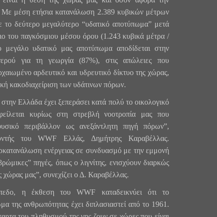
 Με μέση ετήσια κατανάλωση 2.389 κυβικών μέτρων
ε το δεύτερο μεγαλύτερο “υδατικό αποτύπωμα” μετά
ιο του παγκόσμιου μέσου όρου (1.243 κυβικά μέτρα /
To μεγάλο υδατικό μας αποτύπωμα αποδίδεται στην
ερού για τη γεωργία (87%), στις απώλειες που
ρχαιωμένο αρδευτικό και υδρευτικό δίκτυο της χώρας,
ική κακοδιαχείριση των υδάτινων πόρων.
 στην Ελλάδα έχει ξεπεράσει κατά πολύ το οικολογικό
φείλεται κυρίως στη στρεβλή νοοτροπία μας που
 φυσικό περιβάλλον ως ανεξάντλητη πηγή πόρων”,
υντής του WWF Ελλάς, Δημήτρης Καραβέλλας.
ρκατανάλωση ενέργειας σε συνδυασμό με την εμμονή
βρώμικες” πηγές, όπως ο λιγνίτης, ενισχύουν διαρκώς
 χώρας μας”, συνεχίζει ο Δ. Καραβέλλας.
ίπεδο, η έκθεση του WWF καταδεικνύει ότι το
μα της ανθρωπότητας έχει διπλασιαστεί από το 1961.
ταρτα του πληθυσμού της γης ζουν σε χώρες που είναι