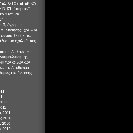
ΦΕΣΤΟ ΤΟΥ ΕΝΕΡΓΟΥ
ΚΙΝΗΣΗ “αειφορω”
κό Φεστιβάλ
Ω”
κό Πρόγραμμα
σιμοποίησης Σχολικών
 Ιουνίου: Οι μαθητές
α ζωή στα σχολικά τους
ση του Διαθεματικού
Αντιμετώπιση της
και των κοινωνικών
ν» της Διεύθυνσης
άθμιας Εκπάιδευσης
011
11
2011
2011
ς 2011
ος 2010
ς 2010
ς 2010