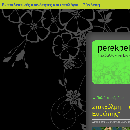
blogs.sch.gr
Εκπαιδευτικές κοινότητες και ιστολόγια
Σύνδεση
perekpel
Περιβαλλοντική Εκπα
← Παλιότερα άρθρα
Στοκχόλμη,
Ευρώπης”
Άρθρο στις 16 Μαρτίου 2009
α