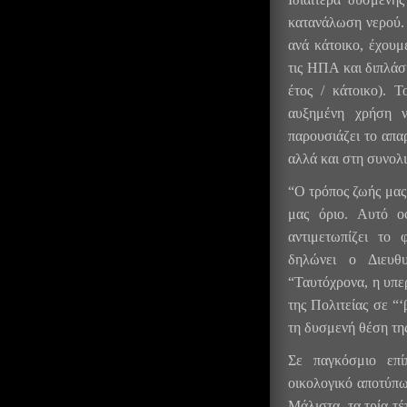
κατανάλωση νερού.
ανά κάτοικο, έχουμ
τις ΗΠΑ και διπλάσ
έτος / κάτοικο). 
αυξημένη χρήση ν
παρουσιάζει το απα
αλλά και στη συνολ
“Ο τρόπος ζωής μας
μας όριο. Αυτό ο
αντιμετωπίζει το
δηλώνει ο Διευθ
“Ταυτόχρονα, η υπε
της Πολιτείας σε “‘
τη δυσμενή θέση της
Σε παγκόσμιο επ
οικολογικό αποτύπω
Μάλιστα, τα τρία τέ