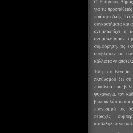
Ο Επίτροπος Δήμας
για τις προσπάθειές
ποιότητα ζωής. Τέσ
συγκροτήματα και α
αντιμετωπίζει η 
αντιμετωπίσουν τ
συμφόρηση, τις εκ
αποβλήτων και τω
κάλλιστα να αποτελ
Ήδη στη Βενετία 
πληθυσμού ζει σε
πρασίνου που βελτ
ψυχαγωγία, τον καθ
βιοποικιλότητα και 
πρόγραμμά της όσ
περιοχές, συμπε
κατάλληλων για κο