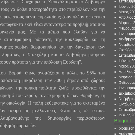
 δήλωσε: “Συγχαίρω τη Στοκχόλμη και το Αμβούργο
Σεπτέμβρ
Ιούνιος 2
 τους να δοθεί προτεραιότητα στο περιβάλλον και την
Μάιος 20
σερεις στους πέντε ευρωπαίους ζουν πλέον σε αστικά
Απρίλιος
Μάρτιος 
ναπόφευκτα εκεί είναι εντονότερα τα προβλήματα που
Φεβρουάρ
κοινωνία μας. Με τα μέτρα που έλαβαν για να
Ιανουάρι
ην ατμοσφαιρική ρύπανση, την κυκλοφορία και τη
Δεκέμβρι
Νοέμβριο
πομπές αερίων θερμοκηπίου και την διαχείριση των
Οκτώβριο
ν λυμάτων, η Στοκχόλμη και το Αμβούργο μπορούν
Σεπτέμβρ
Ιούνιος 2
έσουν πρότυπα για την υπόλοιπη Ευρώπη”.
Μάιος 20
Απρίλιος
του Βορρά, όπως ονομάζεται η πόλη, το 95% του
Μάρτιος 
 απόσταση μικρότερη των 300 μέτρων από χώρους
Φεβρουάρ
ιώνουν την τοπική ποιότητα ζωής, προωθώντας την
Ιανουάρι
Δεκέμβρι
αρισμό του νερού, τον περιορισμό των θορύβων, τη
Νοέμβριο
την οικολογία. Η πόλη εκθειάστηκε για το εκτεταμένο
Οκτώβριο
Σεπτέμβρ
ον αφορά τις μελλοντικές βελτιώσεις σε τέτοιες
Ιούλιος 2
ριλαμβανομένης της δημιουργίας περισσότερων
Blogroll
λύμβηση παραλιών.
blogs.sch
Ασύγχρον