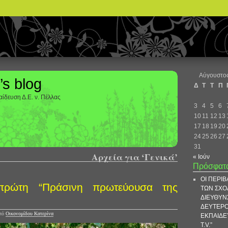
Αύγουστο
’s blog
Δ
Τ
Τ
Π
ίδευση Δ.Ε. ν. Πέλλας
3
4
5
6
10
11
12
13
17
18
19
20
24
25
26
27
31
Αρχεία για ‘Γενικά’
« Ιούν
Πρόσφατ
ΟΙ ΠΕΡΙ
 πρώτη “Πράσινη πρωτεύουσα της
ΤΩΝ ΣΧΟ
ΔΙΕΥΘΥΝ
ΔΕΥΤΕΡ
πό
Οικονομίδου Κατερίνα
ΕΚΠΑΙΔΕ
T.V.”