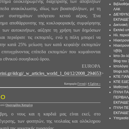
στημα ολοκληρωμένης διαχείρισης των αποβλήτων
Βιβλιοθήκ
ίπεδα ανακύκλωσης, ιδίως των βιοαποβλήτων, με τη
ΛΑΚ
ΔΙΕΥΘΥΝ
νων συστημάτων υπόγειου κενού αέρος. Ένα
ΕΚΠΑΙΔΕ
τημα αποθάρρυνσης της κυκλοφοριακής συμφόρησης
Δικτυακή 
η των αυτοκινήτων, αύξησε τη χρήση των δημόσιων
Εκπ/κό υπ
Ηλ. περιο
αι περιόρισε τις εκπομπές, ενώ η πόλη μπορεί να
Ηλεκτρονι
 την κατά 25% μείωση των κατά κεφαλήν εκπομπών
Ηλεκτρονι
τ@ξη
επιτυγχάνοντας επίπεδα εκπομπών που κυμαίνονται
Ιστο-3ο-λ
ου εθνικού σουηδικού όρου.
Blog του
ή: EUROPA
Ιστολόγι
blogs.sch
erini.gr/4dcgi/_w_articles_world_1_04/12/2008_294653
>
ΚΠΕ ΓΙΑ
ΚΠΕ ΕΔΕ
Κατηγορία
Γενικά
|
4 Σχόλια »
Μαθητική 
ΠΥΛΗ ΠΑ
ΙΟ
ΠΕΡΙΒΑΛ
ΕΚΠΑΙΔΕ
8
από
Οικονομίδου Κατερίνα
ΠΥΛΗ ΠΕ
ΕΚΠΑΙΔΕ
ρη, ο νους και η καρδιά μας είναι εκεί, στο
Υπηρεσία
έγερσης, των φοιτητών, της νεολαίας και ολόκληρου
κατά της χουντικής τυραννίας..