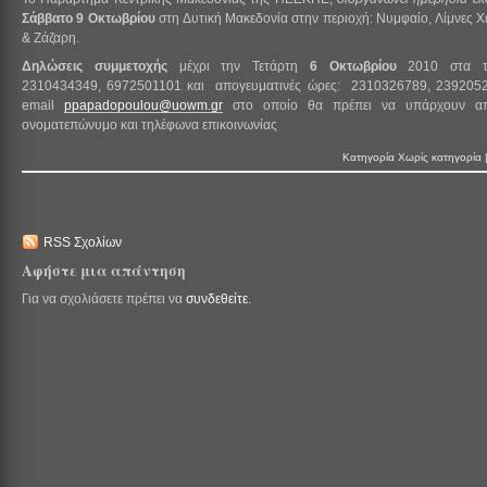
Σάββατο 9 Οκτωβρίου
στη Δυτική Μακεδονία στην περιοχή: Νυμφαίο, Λίμνες Χ
& Ζάζαρη.
Δηλώσεις συμμετοχής
μέχρι την Τετάρτη
6 Οκτωβρίου
2010 στα τη
2310434349, 6972501101 και απογευματινές ώρες: 2310326789, 239205
email
ppapadopoulou@uowm.gr
στο οποίο θα πρέπει να υπάρχουν απ
ονοματεπώνυμο και τηλέφωνα επικοινωνίας
Κατηγορία
Χωρίς κατηγορία
RSS Σχολίων
Αφήστε μια απάντηση
Για να σχολιάσετε πρέπει να
συνδεθείτε
.