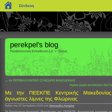
blogs.sch.gr
Σύνδεση
perekpel’s blog
Περιβαλλοντική Εκπαίδευση Δ.Ε. ν. Πέλλας
←
Ημέρα χωρίς αυτοκίνητο στα Γι
Με την ΠΕΕΚΠΕ Κεντρικής Μακεδονίας
άγνωστες λίμνες της Φλώρινας
Άρθρο στις 23 Σεπτεμβρίου 2010
από
Οικονομίδου Κατερίνα
Το Παράρτημα Κεντρικής Μακεδονίας της ΠΕΕΚΠΕ,
διοργανώνει ημερήσια ε