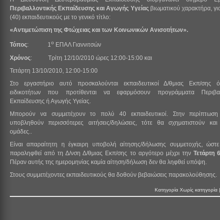
Περιβαλλοντικής Εκπαίδευσης και Αγωγής Υγείας
βιωματικού χαρακτήρα, γι
(40) εκπαιδευτικούς με το γενικό τίτλο:
«Αντιμετώπιση της Φτώχειας και των Κοινωνικών Ανισοτήτων».
ο
Τόπος
: 1
ΕΠΑΛ Γιαννιτσών
Χρόνος
: Τρίτη 12/10/2010 ώρες 12:00-15:00 και
Τετάρτη 13/10/2010, 12:00-15:00
Στο εργαστήριο αυτό προσκαλούνται εκπαιδευτικοί Δ/θμιας Εκπ/σης 
ειδικοτήτων που προτίθενται να εφαρμόσουν προγράμματα Περιβαλ
Εκπαίδευσης ή Αγωγής Υγείας.
Μπορούν να συμμετέχουν το πολύ 40 εκπαιδευτικοί. Στην περίπτωσ
υποβληθούν περισσότερες αιτήσεις/δηλώσεις, τότε θα σχηματιστούν και
ομάδες..
Είναι απαραίτητη η έγκαιρη υποβολή αίτησης/δήλωσης συμμετοχής, ώστ
παραληφθεί από τη Δ/νση Δ/θμιας Εκπ/σης το αργότερο μέχρι την
Τετάρτη 6
Πέραν αυτής της ημερομηνίας καμία αίτηση/δήλωση δεν θα ληφθεί υπόψη.
Στους συμμετέχοντες εκπαιδευτικούς θα δοθούν βεβαιώσεις παρακολούθησης.
Κατηγορία
Χωρίς κατηγορία