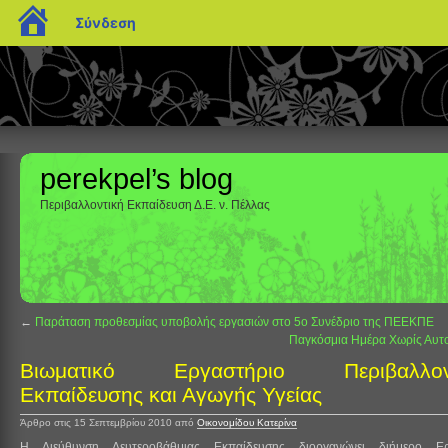
blogs.sch.gr
Σύνδεση
perekpel’s blog
Περιβαλλοντική Εκπαίδευση Δ.Ε. ν. Πέλλας
←
Παράταση προθεσμίας υποβολής εργασιών στο 5ο Συνέδριο της ΠΕΕΚΠΕ
Παγκόσμια Ημέρα Χωρίς Αυτ
Βιωματικό Εργαστήριο Περιβαλλοντ
Εκπαίδευσης και Αγωγής Υγείας
Άρθρο στις 15 Σεπτεμβρίου 2010
από
Οικονομίδου Κατερίνα
Η Διεύθυνση Δευτεροβάθμιας Εκπαίδευσης διοργανώνει διήμερο Ερ