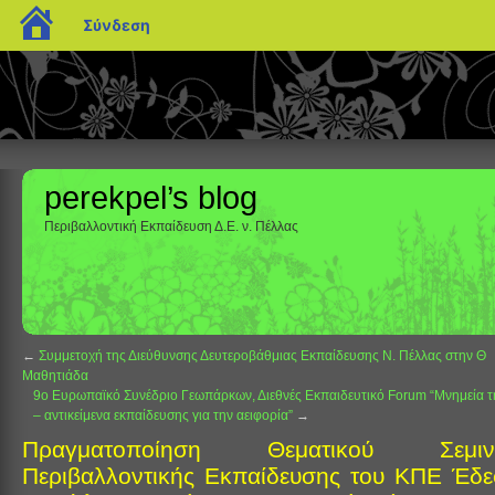
blogs.sch.gr
Σύνδεση
perekpel’s blog
Περιβαλλοντική Εκπαίδευση Δ.Ε. ν. Πέλλας
←
Συμμετοχή της Διεύθυνσης Δευτεροβάθμιας Εκπαίδευσης Ν. Πέλλας στην Θ
Μαθητιάδα
9ο Ευρωπαϊκό Συνέδριο Γεωπάρκων, Διεθνές Εκπαιδευτικό Forum “Μνημεία 
– αντικείμενα εκπαίδευσης για την αειφορία”
→
Πραγματοποίηση Θεματικού Σεμινα
Περιβαλλοντικής Εκπαίδευσης του ΚΠΕ Έδε