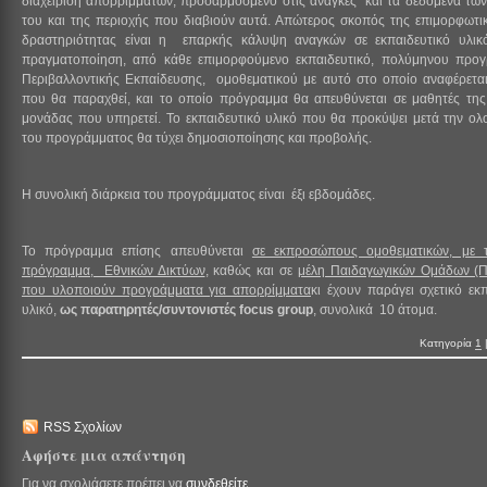
διαχείριση απορριμμάτων, προσαρμοσμένο στις ανάγκες και τα δεδομένα τω
του και της περιοχής που διαβιούν αυτά. Απώτερος σκοπός της επιμορφωτι
δραστηριότητας είναι η επαρκής κάλυψη αναγκών σε εκπαιδευτικό υλικ
πραγματοποίηση, από κάθε επιμορφούμενο εκπαιδευτικό, πολύμηνου προ
Περιβαλλοντικής Εκπαίδευσης, ομοθεματικού με αυτό στο οποίο αναφέρεται
που θα παραχθεί, και το οποίο πρόγραμμα θα απευθύνεται σε μαθητές της
μονάδας που υπηρετεί. Το εκπαιδευτικό υλικό που θα προκύψει μετά την ο
του προγράμματος θα τύχει δημοσιοποίησης και προβολής.
Η συνολική διάρκεια του προγράμματος είναι έξι εβδομάδες.
Το πρόγραμμα επίσης απευθύνεται
σε εκπροσώπους ομοθεματικών, με 
πρόγραμμα, Εθνικών Δικτύων
, καθώς και σε
μέλη Παιδαγωγικών Ομάδων 
που υλοποιούν προγράμματα για απορρίμματα
κι έχουν παράγει σχετικό εκπ
υλικό,
ως παρατηρητές/συντονιστές
focus
group
, συνολικά 10 άτομα.
Κατηγορία
1
RSS Σχολίων
Αφήστε μια απάντηση
Για να σχολιάσετε πρέπει να
συνδεθείτε
.