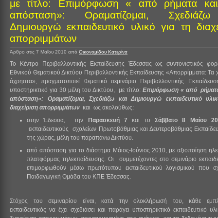
με τίτλο: Επιμόρφωση « από ρήματα κα
απόσταση»: Οραματίζομαι, Σχεδιάζ
Δημιουργώ εκπαιδευτικό υλικό για τη διαχε
απορριμμάτων
Άρθρο στις 7 Μαΐου 2010
από
Οικονομίδου Κατερίνα
Το Κέντρο Περιβαλλοντικής Εκπαίδευσης Έδεσσας ως συντονιστικός φο
Εθνικού Θεματικού Δικτύου Περιβαλλοντικής Εκπαίδευσης «Απορρίμματα: Τα
άχρηστα», πραγματοποιεί θεματικό σεμινάριο Περιβαλλοντικής Εκπαίδευση
υποστηρικτικό για 30 μέλη του Δικτύου, με τίτλο:
Επιμόρφωση « από ρήματα
απόσταση»: Οραματίζομαι, Σχεδιάζω και Δημιουργώ εκπαιδευτικό υλικ
διαχείριση απορριμμάτων
και ως ακολούθως:
στην Έδεσσα, την
Παρασκευή 7
και το
Σάββατο 8 Μαΐου 2
εκπαιδευτικούς σχολείων Πρωτοβάθμιας και Δευτεροβάθμιας Εκπαίδε
της χώρας, μέλη του παραπάνω Δικτύου.
από απόσταση για το διάστημα Μάιος-Ιούνιος 2010, με αξιοποίηση ηλε
πλατφόρμας τηλεκπαίδευσης. Οι συμμετέχοντες στο σεμινάριο εκπαιδε
επιμορφωθούν μέσω πρωτότυπου εκπαιδευτικού λογισμικού που σχ
Παιδαγωγική Ομάδα του ΚΠΕ Έδεσσας.
Στόχος του σεμιναρίου είναι, κατά την ολοκλήρωσή του, κάθε εμπλ
εκπαιδευτικός να έχει σχεδιάσει και παράγει υποστηρικτικό εκπαιδευτικό υλι