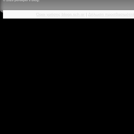
Όροι χρήσης blogs.sch.gr
|
Δήλωση προσβασιμότη