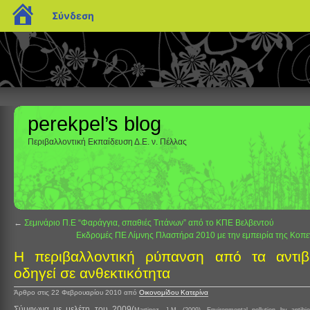
blogs.sch.gr
Σύνδεση
perekpel’s blog
Περιβαλλοντική Εκπαίδευση Δ.Ε. ν. Πέλλας
←
Σεμινάριο Π.Ε “Φαράγγια, σπαθιές Τιτάνων” από το ΚΠΕ Βελβεντού
Εκδρομές ΠΕ Λίμνης Πλαστήρα 2010 με την εμπειρία της Κοπ
Η περιβαλλοντική ρύπανση από τα αντιβι
οδηγεί σε ανθεκτικότητα
Άρθρο στις 22 Φεβρουαρίου 2010
από
Οικονομίδου Κατερίνα
Σύμφωνα με μελέτη του 2009(