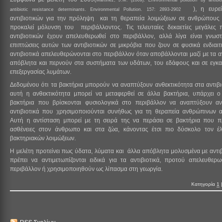
Martinez, J.M. (2009). Environmental pollution by antibi
), η ευρεί
antibiotic resistance determinants. Environmental Pollution. 157: 2893-2902
αντιβιοτικών για την πρόληψη και τη θεραπεία λοιμώξεων σε ανθρώπους
προκαλεί μόλυνση του περιβάλλοντος. Τις τελευταίες δεκαετίες μεγάλες 
αντιβιοτικών έχουν απελευθερωθεί στο περιβάλλον, αλλά λίγα είναι γνωστ
επιπτώσεις αυτών των αντιβιοτικών σε μικρόβια που ζουν σε φυσικά ενδιαιτ
αντιβιοτικά απελευθερώνονται στο περιβάλλον όταν αποβάλλονται μαζί με τα 
απόβλητα και περνούν στα συστήματα των υδάτων, του εδάφους και σε εγκα
επεξεργασίας λυμάτων.
Δεδομένου ότι τα βακτήρια μπορούν να αναπτύξουν ανθεκτικότητα στα αντιβι
αυτή η ανθεκτικότητα μπορεί να μεταφερθεί σε άλλα βακτήρια, υπάρχει ο
βακτήρια που βρίσκονται φυσιολογικά στο περιβάλλον να αναπτύξουν α
αντιβιοτικά που χρησιμοποιούνται συνήθως για τη θεραπεία ανθρώπινων α
Αυτή η αντίσταση μπορεί με τη σειρά της να περάσει σε βακτήρια που 
ασθένειες στον άνθρωπο και στα ζώα, κάνοντας έτσι πιο δύσκολο τον έ
βακτηριακών λοιμώξεων.
Η μελέτη προτείνει πως ύδατα, λύματα και άλλα απόβλητα μολυσμένα με αντιβ
πρέπει να αντιμετωπίζονται ειδικά για τα αντιβιοτικά, προτού απελευθερ
περιβάλλον ή χρησιμοποιηθούν ως λίπασμα στη γεωργία.
Κατηγορία
1