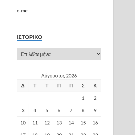
e-me
ΙΣΤΟΡΙΚΌ
Αύγουστος 2026
Δ
Τ
Τ
Π
Π
Σ
Κ
1
2
3
4
5
6
7
8
9
10
11
12
13
14
15
16
17
18
19
20
21
22
23