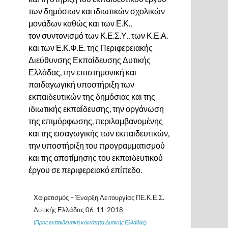
των δημόσιων και ιδιωτικών σχολικών
μονάδων καθώς και των Ε.Κ.,
τον συντονισμό των Κ.Ε.Σ.Υ., των Κ.Ε.Α.
και των Ε.Κ.Φ.Ε. της Περιφερειακής
Διεύθυνσης Εκπαίδευσης Δυτικής
Ελλάδας, την επιστημονική και
παιδαγωγική υποστήριξη των
εκπαιδευτικών της δημόσιας και της
ιδιωτικής εκπαίδευσης, την οργάνωση
της επιμόρφωσης, περιλαμβανομένης
και της εισαγωγικής των εκπαιδευτικών,
την υποστήριξη του προγραμματισμού
και της αποτίμησης του εκπαιδευτικού
έργου σε περιφερειακό επίπεδο.
Χαιρετισμός
– Έναρξη Λειτουργίας ΠΕ.Κ.Ε.Σ.
Δυτικής Ελλάδας 06-11-2018
(
Προς εκπαιδευτική κοινότητα Δυτικής Ελλάδας
)