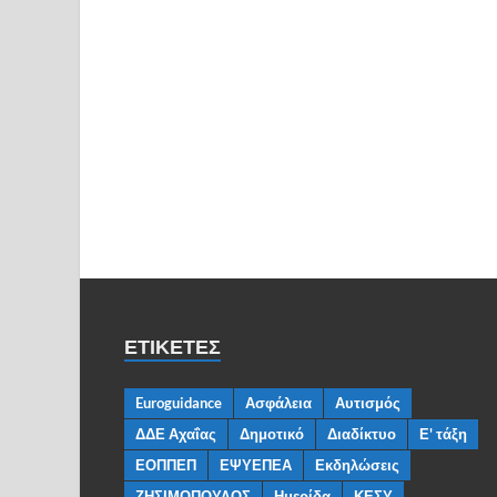
ΕΤΙΚΈΤΕΣ
Euroguidance
Ασφάλεια
Αυτισμός
ΔΔΕ Αχαΐας
Δημοτικό
Διαδίκτυο
Ε' τάξη
ΕΟΠΠΕΠ
ΕΨΥΕΠΕΑ
Εκδηλώσεις
ΖΗΣΙΜΟΠΟΥΛΟΣ
Ημερίδα
ΚΕΣΥ