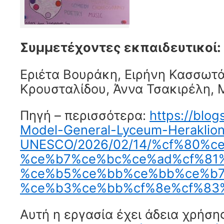
Συμμετέχοντες εκπαιδευτικοί:
Εριέτα Βουράκη, Ειρήνη Κασσωτ
Κρουσταλίδου, Άννα Τσακιρέλη, 
Πηγή – περισσότερα:
https://blog
Model-General-Lyceum-Heraklio
UNESCO/2026/02/14/%cf%80%
%ce%b7%ce%bc%ce%ad%cf%81
%ce%b5%ce%bb%ce%bb%ce%b7
%ce%b3%ce%bb%cf%8e%cf%83%
Αυτή η εργασία έχει άδεια χρήση