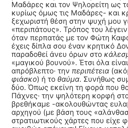
Μαδάρες και τον Ψηλορείτη ως τ
κυρίως όμως τις Μαδάρες- και κ
ξεχωριστή θέση στην ψυχή μου γι
«περιπάτους». Τρόπος του λέγειν 
όταν περπατάς με τον Φώτη Καφ
έχεις δίπλα σου έναν κρητικό Δο
παραδοθεί άνευ όρων στο
κάλεσ
«μαγικού βουνού». Έτσι όλα είναι
απρόβλεπτο· την
περιπέτεια
(ακό
φιάσκο
) ή το
θαύμα
. Συνήθως συ
δύο. Όπως εκείνη τη φορά που θ
Πάχνες· την ψηλότερη κορφή στα
βρεθήκαμε -ακολουθώντας ευλαβ
αρχηγού (με βάση τους «αλάνθα
στρατιωτικούς χάρτες που είχε φέ