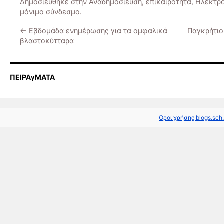
Δημοσιεύθηκε στην
Αναδημοσίευση
,
επικαιρότητα
,
Ηλεκτρο
μόνιμο σύνδεσμο
.
←
Εβδομάδα ενημέρωσης για τα ομφαλικά
Παγκρήτιο
βλαστοκύτταρα
ΠΕΙΡΑγΜΑΤΑ
Όροι χρήσης blogs.sch.