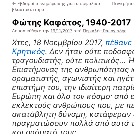
←
Εβδομάδα ενημέρωσης για τα ομφαλικά
Παγκρήτιο
βλαστοκύτταρα
Φώτης Καφάτος, 1940-2017
Δημοσιεύθηκε την
19/11/2017
από
Περικλής Γεωργιάδης
Χτες, 18 Νοεμβρίου 2017,
πέθανε
Κρητικός
. Δεν ήταν ούτε ποδοσφα
τραγουδιστής, ούτε πολιτικός… 
Επιστήμονας της ανθρωπότητας κ
οραματιστής, αγωνιστής και ηγέτ
επιστήμη του, την ιδιαίτερη πατρί
Ευρώπη και όλο τον κόσμο· από 
εκλεκτούς ανθρώπους που, με πε
ακατάβλητη δύναμη, κατάφεραν 
πραγματώσουν πολλά από αυτά τ
και οράματά τους.