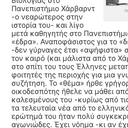
Βιολογίας στο
Πανεπιστήμιο Χάρβαρντ
Πη
-ο νεαρώτερος στην
ιστορία του- και λίγο
μετά καθηγητής στο Πανεπιστήμι
«έδρα». Αναποφάσιστος για το «δ
-δεν γύρναγες έτσι «αψήφιστα» 
τον καιρό (και μάλιστα από το Χ
στο σπίτι του τους Έλληνες μετα
φοιτητές της περιοχής για μια γν
συζήτηση. Το «θέμα» ήρθε γρήγορ
οικοδεσπότης ήθελε να μάθει απ
καλεσμένους του -κυρίως από τις
τα τελευταία νέα από το ελληνικ
ερώτημά του ήταν πολύ συγκεκρι
αγωνιώδες. Έχει νόημα -κι αν έχ