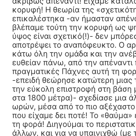
ακριβώς απέναντι! Είχαμε καταλ
κορυφή! Η θεωρία της «σχετικότ
επικαλέστηκα -αν ήμασταν απέναν
βλέπαμε τούτη την κορυφή ως ψη
ύψος είναι σχετικό(!)- δεν μπόρ
αποτρέψει το αναπόφευκτο. Ο α
κάτω όλη την ομάδα και την ανέ
ευθείαν πάνω, από την απέναντι 
πραγματικές Πάχνες αυτή τη φορ
-επειδή θεώρησε κατώτερη μιας τ
την εύκολη επιστροφή στη βάση μ
στα 1800 μέτρα)- σχεδίασε μια ά
ωρών, μέσα από το πιο αξέχαστο
που είχαμε δει ποτέ! Το «θαύμα» 
τη φορά! Διηγούμαι το περιστατι
άλλων, και για να υπαινιχθώ (με