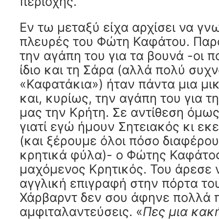
περιοχής.
Εν τω μεταξύ είχα αρχίσει να γνω
πλευρές του Φώτη Καφάτου. Παρ
την αγάπη του για τα βουνά -οι π
ίδιο και τη Σάρα (αλλά πολύ συχ
«Καφατάκια») ήταν πάντα μια μικ
και, κυρίως, την αγάπη του για τ
μας την Κρήτη. Σε αντίθεση όμως
γιατί εγώ ήμουν Σητειακός κι εκ
(και ξέρουμε όλοι πόσο διαφέρο
κρητικά φύλα)- ο Φώτης Καφάτο
μαχόμενος Κρητικός. Του άρεσε 
αγγλική επιγραφή στην πόρτα το
Χάρβαρντ δεν σου άφηνε πολλά 
αμφιταλαντεύσεις. «
Πες μια κακ