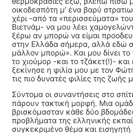
θερμοκρασίες έξω, βλέπω πίσω 
οικοδεσπότη μ’ ένα βαρύ στρατιω
χέρι -από τα «περισσεύματα» το
Βιετνάμ- να μου λέει χαμογελών
ξέρω αν μπορώ να είμαι προοδευ
στην Ελλάδα σήμερα, αλλά εδώ σ
μάλλον μπορώ». Και μου δίνει το
το χιούμορ -και το τζάκετ(!)- και
ξεκίνησε η φιλία μου με τον Φώτ
τις πιο δυνατές φιλίες της ζωής μ
Σύντομα οι συναντήσεις στο σπίτ
πάρουν τακτική μορφή. Μια ομά
βρισκόμασταν κάθε δύο βδομάδες
προβλήματα της ελληνικής εκπα
συγκεκριμένο θέμα και εισηγητή