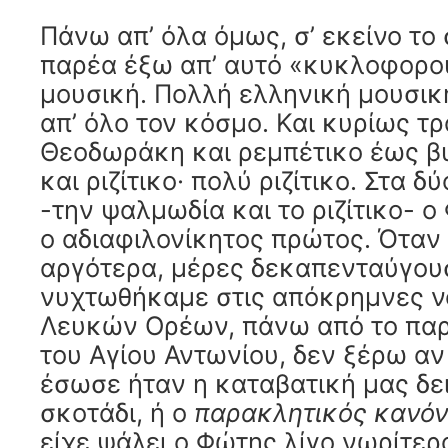
Πάνω απ’ όλα όμως, σ’ εκείνο το 
παρέα έξω απ’ αυτό «κυκλοφορο
μουσική. Πολλή ελληνική μουσικ
απ’ όλο τον κόσμο. Και κυρίως τρ
Θεοδωράκη και ρεμπέτικο έως β
και ριζίτικο· πολύ ριζίτικο. Στα δ
-την ψαλμωδία και το ριζίτικο- 
ο αδιαφιλονίκητος πρώτος. Όταν
αργότερα, μέρες δεκαπενταύγου
νυχτωθήκαμε στις απόκρημνες νό
Λευκών Ορέων, πάνω από το πα
του Αγίου Αντωνίου, δεν ξέρω αν
έσωσε ήταν η καταβατική μας δε
σκοτάδι, ή ο
παρακλητικός κανό
είχε ψάλει ο Φώτης λίγο νωρίτερ