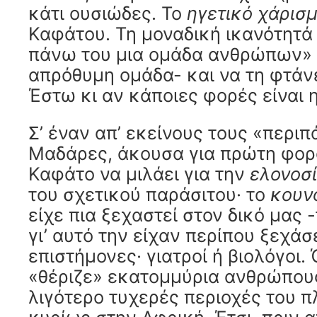
κάτι ουσιώδες. Το
ηγετικό χάρισ
Καφάτου. Τη μοναδική ικανότητά 
πάνω του μια ομάδα ανθρώπων» -
απρόθυμη ομάδα- και να τη φτάν
Έστω κι αν κάποιες φορές είναι
Σ’ έναν απ’ εκείνους τους «περιπ
Μαδάρες, άκουσα για πρώτη φορ
Καφάτο να μιλάει για την
ελονοσ
του σχετικού παράσιτου· το
κουν
είχε πια ξεχαστεί στον δικό μας 
γι’ αυτό την είχαν περίπου ξεχάσει
επιστήμονες· γιατροί ή βιολόγοι.
«θέριζε» εκατομμύρια ανθρώπους
λιγότερο τυχερές περιοχές του π