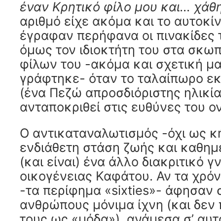
έναν Κρητικό φίλο μου και… χάθ
αριθμό είχε ακόμα και το αυτοκί
έγραφαν περήφανα οι πινακίδες 
όμως τον ιδιοκτήτη του στα σκω
φίλων του -ακόμα και σχετική μ
γράφτηκε- όταν το ταλαίπωρο εκ
(ένα Πεζώ απροσδιόριστης ηλικία
ανταποκριθεί στις ευθύνες του ο
Ο αντικαταναλωτισμός -όχι ως 
ενδιάθετη στάση ζωής και καθημ
(και είναι) ένα άλλο διακριτικό 
οικογένειας Καφάτου. Αν τα χρό
-τα περίφημα «sixties»- άφησαν 
ανθρώπους μόνιμα ίχνη (και δε
τους ως «μόδα»), ανάμεσα σ’ αυτ