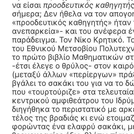
να είσαι
προοδευτικός καθηγητή
σήμερα; Δεν ήθελα να τον απογο
«προοδευτικός καθηγητής» ήταν 
ανεπαρκεία»- και του ανέφερα έ
παράδειγμα. Τον Νίκο Κρητικό. 
του Εθνικού Μετσοβίου Πολυτεχν
το πρώτο βιβλίο Μαθηματικών στ
-έτσι έλεγε ο θρύλος- στον καιρ
(μεταξύ άλλων «περίεργων» πράξ
βγάλει το σακάκι του για να το δ
που «τουρτούριζε» στα τελευταία
κεντρικού αμφιθεάτρου του Ιδρύ
διηγήθηκα το περιστατικό με αρκ
τέλος της βραδιάς κι ενώ ετοιμ
φορώντας ένα ελαφρύ σακάκι, μ