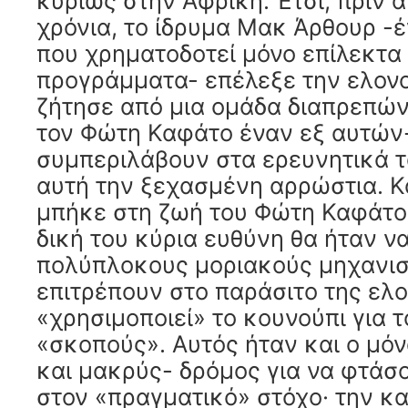
κυρίως στην Αφρική. Έτσι, πριν α
χρόνια, το ίδρυμα Μακ Άρθουρ -
που χρηματοδοτεί μόνο επίλεκτα
προγράμματα- επέλεξε την ελον
ζήτησε από μια ομάδα διαπρεπώ
τον Φώτη Καφάτο έναν εξ αυτών
συμπεριλάβουν στα ερευνητικά 
αυτή την ξεχασμένη αρρώστια. Κ
μπήκε στη ζωή του Φώτη Καφάτου
δική του κύρια ευθύνη θα ήταν ν
πολύπλοκους μοριακούς μηχανι
επιτρέπουν στο παράσιτο της ελο
«χρησιμοποιεί» το κουνούπι για τ
«σκοπούς». Αυτός ήταν και ο μόν
και μακρύς- δρόμος για να φτάσ
στον «πραγματικό» στόχο· την κ