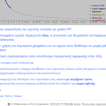
ης παρουσίαση της σχετικής ενότητας με χρήση Η/Υ.
συνημμένα αρχεία περιέχονται
όλες
οι γνωστικές και θεωρητικές λεπτομέρειε
διαδικασίας.
ε χρήση του λογισμικού geogebra ενώ τα αρχεία είναι διαθέσιμα σε μορφή pd
αι Word.
ελικά συμπεράσματα είναι αποτέλεσμα πραγματικής εφαρμογής στην τάξη.
 σενάριο αυτό επιδιώκεται:
διαπίστωση και ο έλεγχος υποθέσεων στις τέμνουσες κύκλου, μέσω δυναμικών οπτικ
σχηματισμών (αυξομειώσεων και μετατοπίσεων),
 εισαγωγή των ιδιοτήτων των τεμνουσών ενός κύκλου
με αλγεβρικό τρόπο
,
ιμοποιώντας τα αντιστρόφως ανάλογα ποσά στο πλαίσιο της
συμμεταβολής
.
ώ
λεια: Παύλος Τρύφων
10 Φεβρουαρίου 2014
Συγγραφέας:
ΠΑΥΛΟΣ ΤΡΥΦΩΝ
γενικά
,
Προσωπικές σημειώσε