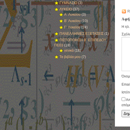
ΓΥΜΝΑΣΙΟ
(3)
ΛΥΚΕΙΟ
(37)
R
Α΄ Λυκείου
(3)
Αφή
Β΄ Λυκείου
(10)
Η ηλ.
Γ΄ Λυκείου
(24)
ΠΑΝΕΛΛΗΝΙΕΣ ΕΞΕΤΑΣΕΙΣ
(1)
Σχόλ
ΠΙΣΤΟΠΟΙΗΣΗ Β´ ΕΠΙΠΕΔΟΥ
ΠΕ03
(18)
γενικά
(18)
Τα βιβλία μου
(7)
Όνο
Emai
Ιστό
Απ
επόμ