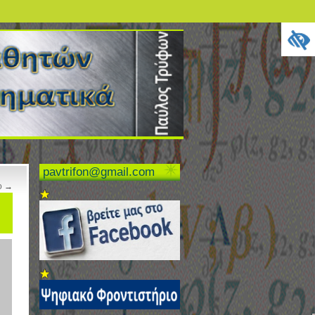
pavtrifon@gmail.com
ο
→