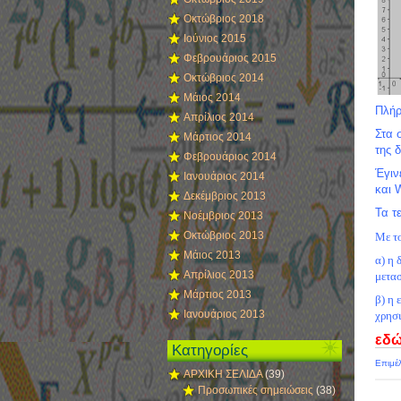
Οκτώβριος 2018
Ιούνιος 2015
Φεβρουάριος 2015
Οκτώβριος 2014
Μάιος 2014
Πλήρ
Απρίλιος 2014
Στα 
Μάρτιος 2014
της 
Φεβρουάριος 2014
Έγιν
Ιανουάριος 2014
κ
Δεκέμβριος 2013
Τα τ
Νοέμβριος 2013
Οκτώβριος 2013
Με το
Μάιος 2013
α) η 
Απρίλιος 2013
μετα
Μάρτιος 2013
β) η
Ιανουάριος 2013
χρησ
εδ
Κατηγορίες
Επιμέ
ΑΡΧΙΚΗ ΣΕΛΙΔΑ
(39)
Προσωπικές σημειώσεις
(38)