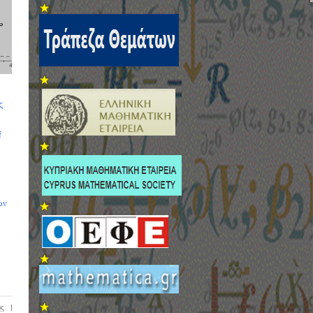
ς
f
ών
ις
|