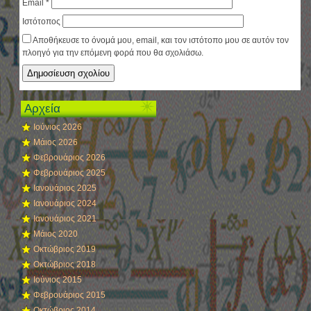
Email
*
Ιστότοπος
Αποθήκευσε το όνομά μου, email, και τον ιστότοπο μου σε αυτόν τον
πλοηγό για την επόμενη φορά που θα σχολιάσω.
Αρχεία
Ιούνιος 2026
Μάιος 2026
Φεβρουάριος 2026
Φεβρουάριος 2025
Ιανουάριος 2025
Ιανουάριος 2024
Ιανουάριος 2021
Μάιος 2020
Οκτώβριος 2019
Οκτώβριος 2018
Ιούνιος 2015
Φεβρουάριος 2015
Οκτώβριος 2014