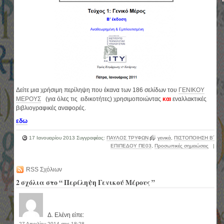
Δείτε μια χρήσιμη περίληψη που έκανα των 186 σελίδων του
ΓΕΝΙΚΟΥ
ΜΕΡΟΥΣ
(για όλες τις ειδικοτήτες) χρησιμοποιώντας
και
εναλλακτικές
βιβλιογραφικές αναφορές.
εδω
17 Ιανουαρίου 2013
Συγγραφέας:
ΠΑΥΛΟΣ ΤΡΥΦΩΝ
γενικά
,
ΠΙΣΤΟΠΟΙΗΣΗ Β´
ΕΠΙΠΕΔΟΥ ΠΕ03
,
Προσωπικές σημειώσεις
|
RSS Σχόλιων
2 σχόλια στο “ Περίληψη Γενικού Μέρους ”
Δ. Ελένη είπε:
27 Απριλίου 2014 στις 18:28