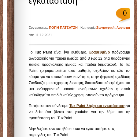
Σχολείο
εγκατάσταση
0
4ο Δημοτικό Σχολείο Γλυφάδας
Συγγραφέας:
ΠΟΠΗ ΠΑΤΣΑΤΖΗ
| Κατηγορία
Ζωγραφική
,
Λογισμικό
| ,
στις 11-12-2021
Το
Tux Paint
είναι ένα ελεύθερο,
βραβευμένο
πρόγραμμα
ζωγραφικής για παιδιά ηλικίας από 3 εως 12 (για παράδειγμα,
παιδιά προσχολικής ηλικίας και παιδιά δημοτικού). Το Tux
Paint χρησιμοποιείται από μαθητές σχολείων σε όλο τον
κόσμο για να αποκτήσουν ικανότητες στην ψηφιακή σχεδίαση.
Συνδυάζει μια εύχρηστη διεπαφή, διασκεδαστικά εφέ ήχου, και
μια ενθαρρυντική μασκότ κινούμενων σχεδίων η οποία
καθοδηγεί τα παιδιά καθώς χρησιμοποιούν το πρόγραμμα.
Πατήστε στον σύνδεσμο
Tux Paint λήψη και εγκατάσταση
για
να δείτε ένα βίντεο στο youtube για την λήψη και την
εγκατάσταση του TuxPaint.
Μην ξεχάσετε να κατεβάσετε και να εγκαταστήσετε τις
σφραγίδες του TuxPaint.