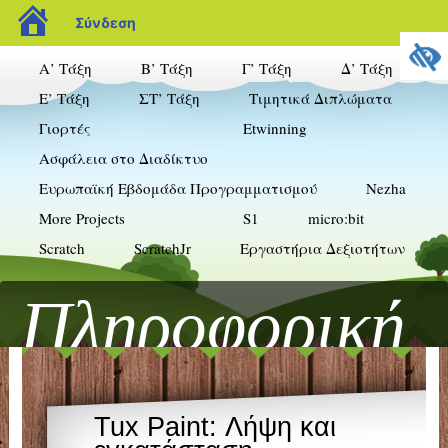
blogs.sch.gr
Σύνδεση
Α’ Τάξη
Β’ Τάξη
Γ’ Τάξη
Δ’ Τάξη
Ε’ Τάξη
ΣΤ’ Τάξη
Τιμητικά Διπλώματα
Γιορτές
Etwinning
Ασφάλεια στο Διαδίκτυο
Ευρωπαϊκή Εβδομάδα Προγραμματισμού
Nezha
More Projects
S1
micro:bit
Scratch
ScratchJr
Εργαστήρια Δεξιοτήτων
Πληροφορική
& Δημοτικό
Tux Paint: Λήψη και