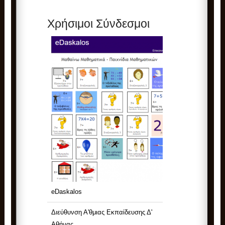
Χρήσιμοι Σύνδεσμοι
eDaskalos
Διεύθυνση Α'θμιας Εκπαίδευσης Δ'
Αθήνας