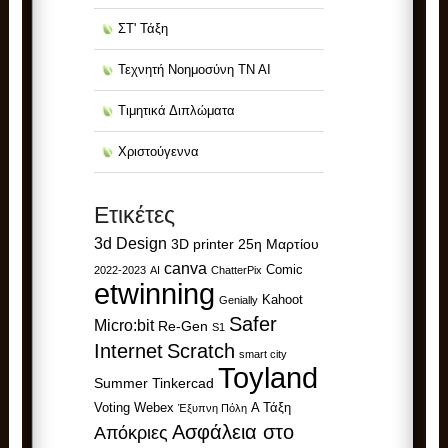
ΣΤ' Τάξη
Τεχνητή Νοημοσύνη ΤΝ ΑΙ
Τιμητικά Διπλώματα
Χριστούγεννα
Ετικέτες
3d Design
3D printer
25η Μαρτίου
canva
Comic
2022-2023
AI
ChatterPix
etwinning
Kahoot
Genially
Safer
Micro:bit
Re-Gen
S1
Internet
Scratch
smart city
Toyland
Summer
Tinkercad
Voting
Webex
Α Τάξη
Έξυπνη Πόλη
Ασφάλεια στο
Απόκριες