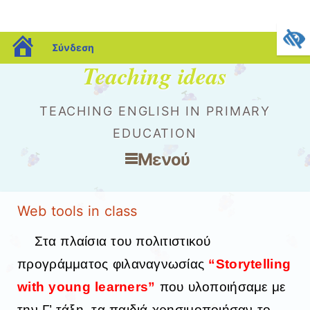
blogs.sch.gr
Σύνδεση
Teaching ideas
TEACHING ENGLISH IN PRIMARY
EDUCATION
Μενού
Μετάβαση στο περιεχόμενο
Web tools in class
Στα πλαίσια του πολιτιστικού
προγράμματος φιλαναγνωσίας
“Storytelling
with young learners”
που υλοποιήσαμε με
την Γ’ τάξη, τα παιδιά χρησιμοποιήσαν το