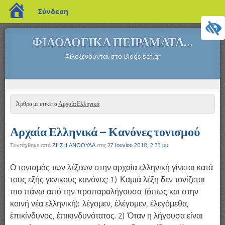
blogs.sch.gr
Σύνδεση
ΦΙΛΟΛΟΓΙΚΆ ΠΕΙΡΆΜΑΤΑ…
Φιλοξενούνται στο Blogs.sch.gr
Μενού
ΜΕΤΆΒΑΣΗ ΣΕ ΠΕΡΙΕΧΌΜΕΝΟ
Άρθρα με ετικέτα
Αρχαία Ελληνικά
Αρχαία Ελληνικά – Κανόνες τονισμού
Συντάχθηκε από
ΖΗΣΗ ΑΝΘΟΥΛΑ
στις
27 Ιουνίου 2018, 2:33 μμ
Ο τονισμός των λέξεων στην αρχαία ελληνική γίνεται κατά
τους εξής γενικούς κανόνες: 1) Καμιά λέξη δεν τονίζεται
πιο πάνω από την προπαραλήγουσα (όπως και στην
κοινή νέα ελληνική): λέγομεν, ἐλέγομεν, ἐλεγόμεθα,
ἐπικίνδυνος, ἐπικινδυνότατος. 2) Όταν η λήγουσα είναι