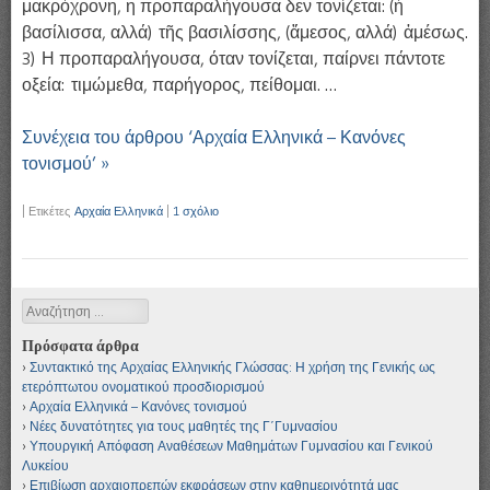
μακρόχρονη, η προπαραλήγουσα δεν τονίζεται: (ἡ
βασίλισσα, αλλά) τῆς βασιλίσσης, (ἄμεσος, αλλά) ἀμέσως.
3) Η προπαραλήγουσα, όταν τονίζεται, παίρνει πάντοτε
οξεία: τιμώμεθα, παρήγορος, πείθομαι. …
Συνέχεια του άρθρου ‘Αρχαία Ελληνικά – Κανόνες
τονισμού’ »
|
Ετικέτες
Αρχαία Ελληνικά
|
1 σχόλιο
Αναζήτηση
Πρόσφατα άρθρα
Συντακτικό της Αρχαίας Ελληνικής Γλώσσας: Η χρήση της Γενικής ως
ετερόπτωτου ονοματικού προσδιορισμού
Αρχαία Ελληνικά – Κανόνες τονισμού
Νέες δυνατότητες για τους μαθητές της Γ΄Γυμνασίου
Υπουργική Απόφαση Αναθέσεων Μαθημάτων Γυμνασίου και Γενικού
Λυκείου
Επιβίωση αρχαιοπρεπών εκφράσεων στην καθημερινότητά μας