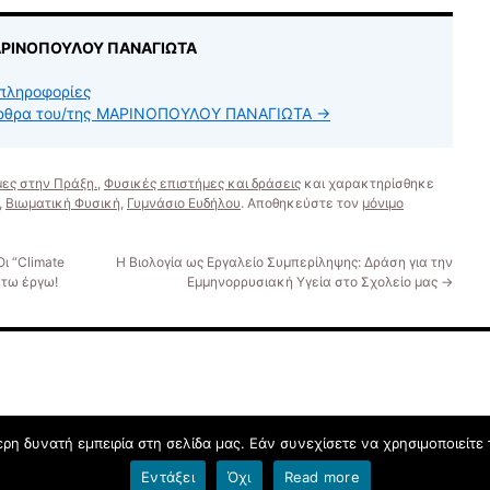
ΜΑΡΙΝΟΠΟΥΛΟΥ ΠΑΝΑΓΙΩΤΑ
πληροφορίες
 άρθρα του/της ΜΑΡΙΝΟΠΟΥΛΟΥ ΠΑΝΑΓΙΩΤΑ
→
μες στην Πράξη.
,
Φυσικές επιστήμες και δράσεις
και χαρακτηρίσθηκε
,
Βιωματική Φυσική
,
Γυμνάσιο Ευδήλου
. Αποθηκεύστε τον
μόνιμο
ι “Climate
Η Βιολογία ως Εργαλείο Συμπερίληψης: Δράση για την
 τω έργω!
Εμμηνορρυσιακή Υγεία στο Σχολείο μας
→
η δυνατή εμπειρία στη σελίδα μας. Εάν συνεχίσετε να χρησιμοποιείτε 
Εντάξει
Όχι
Read more
Όροι χρήσης blogs.sch.gr
|
Δήλωση προσβασιμότητας