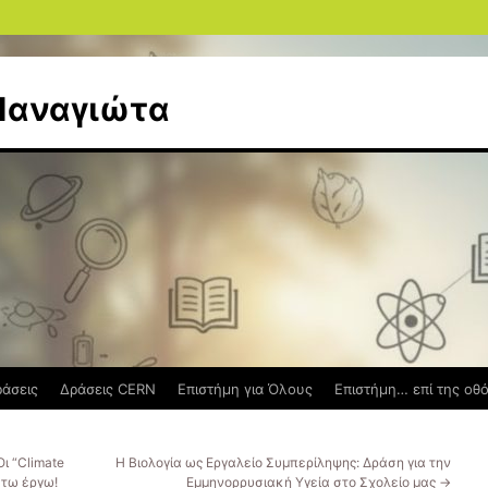
Παναγιώτα
ράσεις
Δράσεις CERN
Επιστήμη για Όλους
Επιστήμη… επί της οθ
ι “Climate
Η Βιολογία ως Εργαλείο Συμπερίληψης: Δράση για την
 τω έργω!
Εμμηνορρυσιακή Υγεία στο Σχολείο μας
→