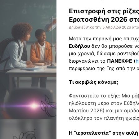
Επιστροφή στις ρίζες
Ερατοσθένη 2026 στ
Δημοσιεύθηκε την
5 Απριλίου 2026
από
Μετά την περσινή μας επιτυχ
Ευδήλου
δεν θα μπορούσε να 
μια χρονιά, δώσαμε ραντεβού
διοργανώνει το
ΠΑΝΕΚΦΕ
(
h
περιφέρεια της Γης από την 
Τι ακριβώς κάναμε;
Φανταστείτε το εξής: Μια ρά
ηλιόλουστη μέρα στον Εύδηλ
Μαρτίου 2026) και μια ομάδ
ολόκληρο τον πλανήτη χωρίς
Η “ιεροτελεστία” στην αυλή