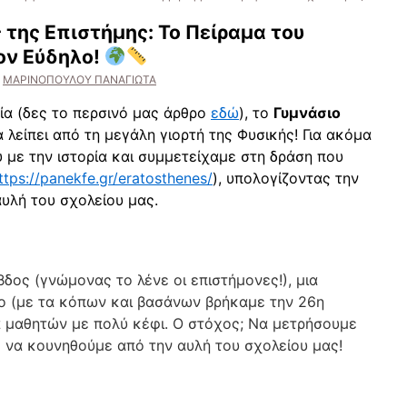
 της Επιστήμης: Το Πείραμα του
ον Εύδηλο!
ΜΑΡΙΝΟΠΟΥΛΟΥ ΠΑΝΑΓΙΩΤΑ
ία (δες το περσινό μας άρθρο
εδώ
), το
Γυμνάσιο
λείπει από τη μεγάλη γιορτή της Φυσικής! Για ακόμα
 με την ιστορία και συμμετείχαμε στη δράση που
ttps://panekfe.gr/eratosthenes/
), υπολογίζοντας την
αυλή του σχολείου μας.
βδος (γνώμονας το λένε οι επιστήμονες!), μια
ο (με τα κόπων και βασάνων βρήκαμε την 26η
α μαθητών με πολύ κέφι. Ο στόχος; Να μετρήσουμε
 να κουνηθούμε από την αυλή του σχολείου μας!