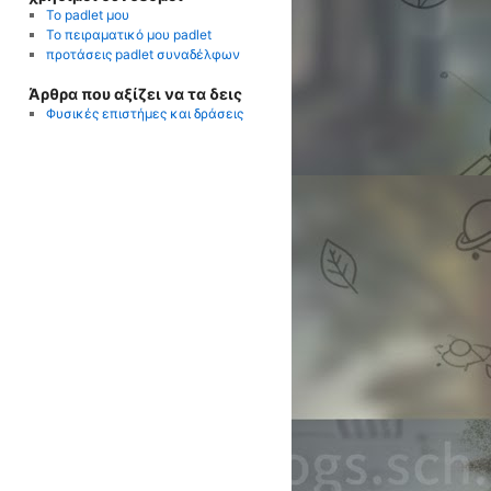
To padlet μου
To πειραματικό μου padlet
προτάσεις padlet συναδέλφων
Άρθρα που αξίζει να τα δεις
Φυσικές επιστήμες και δράσεις