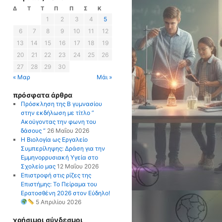
Δ
Τ
Τ
Π
Π
Σ
Κ
1
2
3
4
5
6
7
8
9
10
11
12
13
14
15
16
17
18
19
20
21
22
23
24
25
26
27
28
29
30
« Μαρ
Μάι »
πρόσφατα άρθρα
Πρόσκληση της Β γυμνασίου
στην εκδήλωση με τίτλο ”
Ακούγοντας την φωνη του
δάσους “
26 Μαΐου 2026
Η Βιολογία ως Εργαλείο
Συμπερίληψης: Δράση για την
Εμμηνορρυσιακή Υγεία στο
Σχολείο μας
12 Μαΐου 2026
Επιστροφή στις ρίζες της
Επιστήμης: Το Πείραμα του
Ερατοσθένη 2026 στον Εύδηλο!
5 Απριλίου 2026
χρήσιμοι σύνδεσμοι