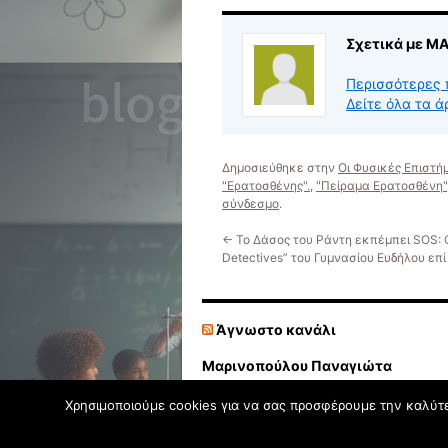
Σχετικά με 
Περισσότερες 
Δείτε όλα τα
Δημοσιεύθηκε στην
Οι Φυσικές Επιστή
"Ερατοσθένης".
,
"Πείραμα Ερατοσθένη"
σύνδεσμο
.
←
Το Δάσος του Ράντη εκπέμπει SOS: Ο
Detectives” του Γυμνασίου Ευδήλου επί
Άγνωστο κανάλι
Μαρινοπούλου Παναγιώτα
Χρησιμοποιούμε cookies για να σας προσφέρουμε την καλύτερ