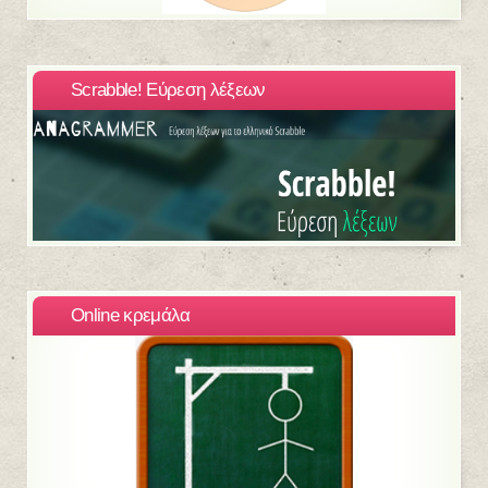
Scrabble! Εύρεση λέξεων
Online κρεμάλα