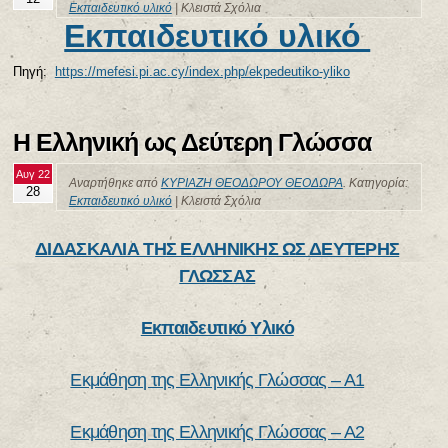
Εκπαιδευτικό υλικό
|
Κλειστά Σχόλια
Εκπαιδευτικό υλικό
Πηγή:
https://mefesi.pi.ac.cy/index.php/ekpedeutiko-yliko
Η Ελληνική ως Δεύτερη Γλώσσα
Αυγ 22
Αναρτήθηκε από
ΚΥΡΙΑΖΗ ΘΕΟΔΩΡΟΥ ΘΕΟΔΩΡΑ
. Κατηγορία:
28
Εκπαιδευτικό υλικό
|
Κλειστά Σχόλια
ΔΙΔΑΣΚΑΛΙΑ ΤΗΣ ΕΛΛΗΝΙΚΗΣ ΩΣ ΔΕΥΤΕΡΗΣ
ΓΛΩΣΣΑΣ
Εκπαιδευτικό Υλικό
Εκμάθηση της Ελληνικής Γλώσσας – Α1
Εκμάθηση της Ελληνικής Γλώσσας – Α2