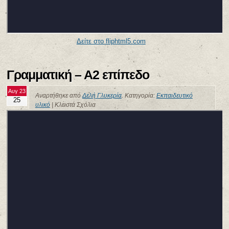
Δείτε στο fliphtml5.com
Γραμματική – Α2 επίπεδο
Αυγ 23
Αναρτήθηκε από
Δελή Γλυκερία
. Κατηγορία:
Εκπαιδευτικό
25
υλικό
|
Κλειστά Σχόλια