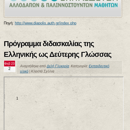
Πηγή:
http://www.diapolis.auth.gr/index.php
Πρόγραμμα διδασκαλίας της
Ελληνικής ως Δεύτερης Γλώσσας
Φεβ 23
Αναρτήθηκε από
Δελή Γλυκερία
. Κατηγορία:
Εκπαιδευτικό
2
υλικό
|
Κλειστά Σχόλια