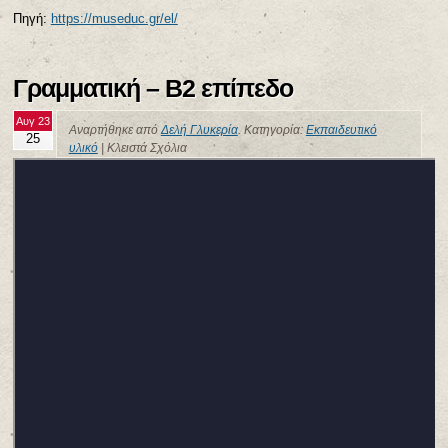
Πηγή:
https://museduc.gr/el/
Γραμματική – Β2 επίπεδο
Αυγ 23
Αναρτήθηκε από
Δελή Γλυκερία
. Κατηγορία:
Εκπαιδευτικό
25
υλικό
|
Κλειστά Σχόλια