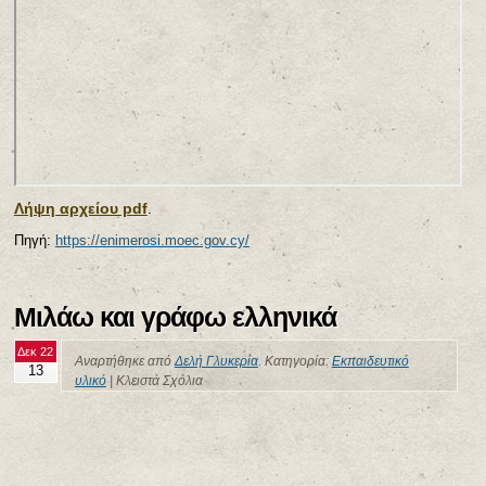
Λήψη αρχείου pdf
.
Πηγή:
https://enimerosi.moec.gov.cy/
Μιλάω και γράφω ελληνικά
Δεκ 22
Αναρτήθηκε από
Δελή Γλυκερία
. Κατηγορία:
Εκπαιδευτικό
13
υλικό
|
Κλειστά Σχόλια