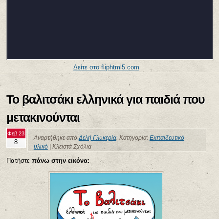
Δείτε στο fliphtml5.com
Το βαλιτσάκι ελληνικά για παιδιά που
μετακινούνται
Φεβ 23
Αναρτήθηκε από
Δελή Γλυκερία
. Κατηγορία:
Εκπαιδευτικό
8
υλικό
|
Κλειστά Σχόλια
Πατήστε
πάνω στην εικόνα: