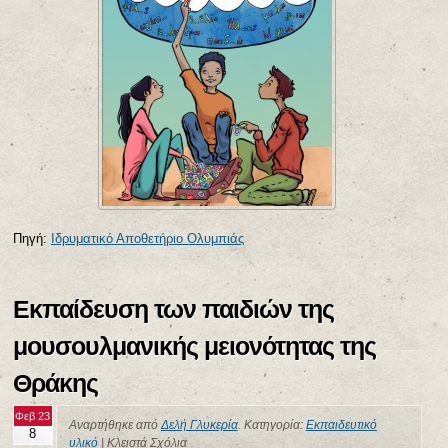
Πηγή:
Ιδρυματικό Αποθετήριο Ολυμπιάς
Εκπαίδευση των παιδιών της
μουσουλμανικής μειονότητας της
Θράκης
Φεβ 23
Αναρτήθηκε από
Δελή Γλυκερία
. Κατηγορία:
Εκπαιδευτικό
8
υλικό
|
Κλειστά Σχόλια