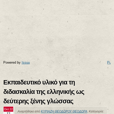
Powered by
Issuu
Publ
Εκπαιδευτικό υλικό για τη
διδασκαλία της ελληνικής ως
δεύτερης ξένης γλώσσας
Οκτ 22
Αναρτήθηκε από
ΚΥΡΙΑΖΗ ΘΕΟΔΩΡΟΥ ΘΕΟΔΩΡΑ
. Κατηγορία:
12