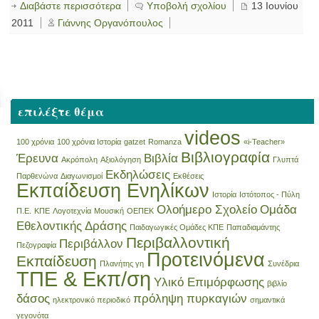
Διαβάστε περισσότερα
Υποβολή σχολίου
13 Ιουνίου
2011
Γιάννης Οργανόπουλος
επιλέξτε θέμα
videos
100 χρόνια
100 χρόνια Ιστορία
gatzet
Romanza
«i-Teacher»
Βιβλιογραφία
Έρευνα
Βιβλία
Ακρόπολη
Αξιολόγηση
Γλυπτά
Εκδηλώσεις
Παρθενώνα
Διαγωνισμοί
Εκθέσεις
Εκπαίδευση Ενηλίκων
Ιστορία
Ιστότοπος - Πύλη
Ολοήμερο Σχολείο
Ομάδα
Π.Ε.
ΚΠΕ
Λογοτεχνία
Μουσική
ΟΕΠΕΚ
Εθελοντικής Δράσης
Παιδαγωγικές Ομάδες ΚΠΕ
Παπαδιαμάντης
Περιβαλλοντική
Περιβάλλον
Πεζογραφία
Προτεινόμενα
Εκπαίδευση
Πλανήτης γη
Συνέδρια
ΤΠΕ & Εκπ/ση
Υλικό Επιμόρφωσης
βιβλίο
δάσος
πρόληψη πυρκαγιών
ηλεκτρονικό περιοδικό
σημαντικά
γεγονότα