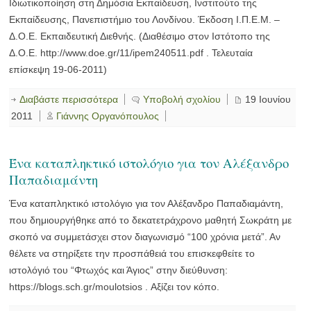
Ιδιωτικοποίηση στη Δημόσια Εκπαίδευση, Ινστιτούτο της
Εκπαίδευσης, Πανεπιστήμιο του Λονδίνου. Έκδοση Ι.Π.Ε.Μ. –
Δ.Ο.Ε. Εκπαιδευτική Διεθνής. (Διαθέσιμο στον Ιστότοπο της
Δ.Ο.Ε. http://www.doe.gr/11/ipem240511.pdf . Τελευταία
επίσκεψη 19-06-2011)
Διαβάστε περισσότερα
Υποβολή σχολίου
19 Ιουνίου
2011
Γιάννης Οργανόπουλος
Ένα καταπληκτικό ιστολόγιο για τον Αλέξανδρο
Παπαδιαμάντη
Ένα καταπληκτικό ιστολόγιο για τον Αλέξανδρο Παπαδιαμάντη,
που δημιουργήθηκε από το δεκατετράχρονο μαθητή Σωκράτη με
σκοπό να συμμετάσχει στον διαγωνισμό “100 χρόνια μετά”. Αν
θέλετε να στηρίξετε την προσπάθειά του επισκεφθείτε το
ιστολόγιό του “Φτωχός και Άγιος” στην διεύθυνση:
https://blogs.sch.gr/moulotsios . Αξίζει τον κόπο.