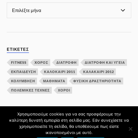
ΕΤΙΚΈΤΕΣ
FITNESS
XOΡΌΣ
ΔΙΑΤΡΟΦΗ
ΔΙΑΤΡΟΦΉ ΚΑΙ ΥΓΕΊΑ
ΕΚΠΑΙΔΕΥΣΗ
ΚΑΛΟΚΑΙΡΙ 2011
ΚΑΛΑΚΑΊΡΙ 2012
ΚΟΛΎΜΒΗΣΗ
ΜΑΘΗΜΑΤΑ
ΦΥΣΙΚΗ ΔΡΑΣΤΗΡΙΟΤΗΤΑ
ΠΟΛΕΜΙΚΈΣ ΤΈΧΝΕΣ
ΧΟΡΟΊ
Χρησιμοποιούμε cookies για να σας προσφέρουμε την
καλύτερη δυνατή εμπειρία στη σελίδα μας. Εάν συνεχίσετε να
&
ΥΠΟΣΤΗΡΙΖΌΜΕΝΟ ΑΠΌ
BLOGS.SCH.GR
ΘΈΜΑ
χρησιμοποιείτε τη σελίδα, θα υποθέσουμε πως είστε
ΒΑΣΙΣΜΈΝΟ ΣΤΟ
LOVECRAFT
ΑΠΌ ΤΟΝ
ANDERS NORÉN
ικανοποιημένοι με αυτό.