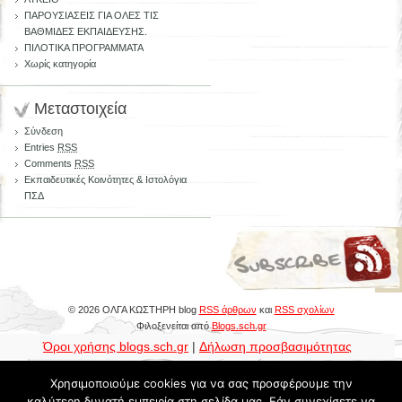
ΠΑΡΟΥΣΙΑΣΕΙΣ ΓΙΑ ΟΛΕΣ ΤΙΣ
ΒΑΘΜΙΔΕΣ ΕΚΠΑΙΔΕΥΣΗΣ.
ΠΙΛΟΤΙΚΑ ΠΡΟΓΡΑΜΜΑΤΑ
Χωρίς κατηγορία
Μεταστοιχεία
Σύνδεση
Entries
RSS
Comments
RSS
Εκπαιδευτικές Κοινότητες & Ιστολόγια
ΠΣΔ
© 2026 ΟΛΓΑ ΚΩΣΤΗΡΗ blog
RSS άρθρων
και
RSS σχολίων
Φιλοξενείται από
Blogs.sch.gr
Όροι χρήσης blogs.sch.gr
|
Δήλωση προσβασιμότητας
Χρησιμοποιούμε cookies για να σας προσφέρουμε την
καλύτερη δυνατή εμπειρία στη σελίδα μας. Εάν συνεχίσετε να