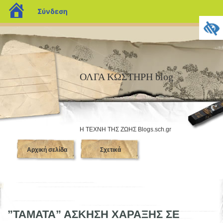
blogs.sch.gr
Σύνδεση
ΟΛΓΑ ΚΩΣΤΗΡΗ blog
H ΤΕΧΝΗ ΤΗΣ ΖΩΗΣ Blogs.sch.gr
Αρχική σελίδα
Σχετικά
”ΤΑΜΑΤΑ” ΑΣΚΗΣΗ ΧΑΡΑΞΗΣ ΣΕ