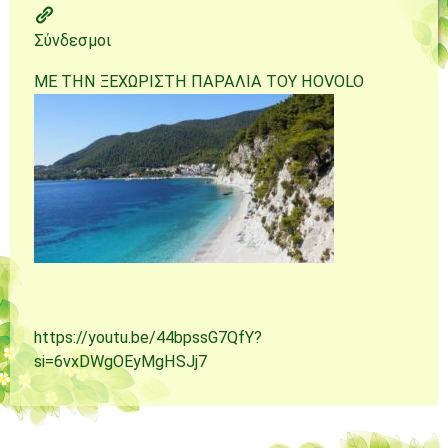
Σύνδεσμοι
ΜΕ ΤΗΝ ΞΕΧΩΡΙΣΤΗ ΠΑΡΑΛΙΑ ΤΟΥ HOVOLO
https://youtu.be/44bpssG7QfY?
si=6vxDWgOEyMgHSJj7