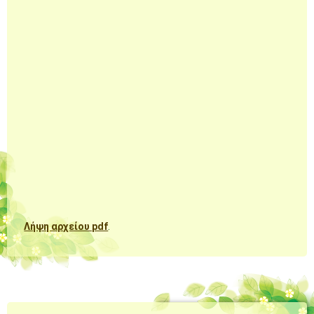
Λήψη αρχείου pdf
.