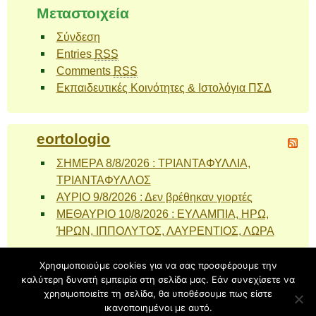
Μεταστοιχεία
Σύνδεση
Entries
RSS
Comments
RSS
Εκπαιδευτικές Κοινότητες & Ιστολόγια ΠΣΔ
eortologio
ΣΗΜΕΡΑ 8/8/2026 : ΤΡΙΑΝΤΑΦΥΛΛΙΑ,
ΤΡΙΑΝΤΑΦΥΛΛΟΣ
ΑΥΡΙΟ 9/8/2026 : Δεν βρέθηκαν γιορτές
ΜΕΘΑΥΡΙΟ 10/8/2026 : ΕΥΛΑΜΠΙΑ, ΗΡΩ,
ΉΡΩΝ, ΙΠΠΟΛΥΤΟΣ, ΛΑΥΡΕΝΤΙΟΣ, ΛΩΡΑ
Χρησιμοποιούμε cookies για να σας προσφέρουμε την
καλύτερη δυνατή εμπειρία στη σελίδα μας. Εάν συνεχίσετε να
Υπερήφανα λειτουργεί με
blogs.sch.gr
| Θέμα Tender Spring
χρησιμοποιείτε τη σελίδα, θα υποθέσουμε πως είστε
από
Ying Zhang
.
ικανοποιημένοι με αυτό.
Back to top