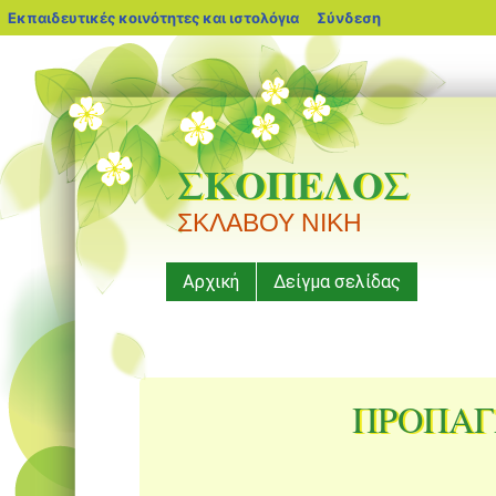
blogs.sch.gr
Εκπαιδευτικές κοινότητες και ιστολόγια
Σύνδεση
ΣΚΟΠΕΛΟΣ
ΣΚΛΑΒΟΥ ΝΙΚΗ
Μενού
Μετάβαση
Αρχική
Δείγμα σελίδας
σε
περιεχόμενο
ΠΡΟΠΑΓ