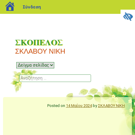
blogs.sch.gr
Σύνδεση
ΣΚΟΠΕΛΟΣ
ΣΚΛΑΒΟΥ ΝΙΚΗ
Μενού
Μετάβαση
σε
Αναζήτηση
περιεχόμενο
Posted on
14 Μαΐου 2024
by
ΣΚΛΑΒΟΥ ΝΙΚΗ