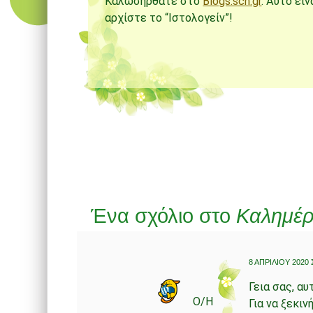
Καλωσήρθατε στο
Blogs.sch.gr
. Αυτό εί
αρχίστε το “Ιστολογείν”!
Πλοήγηση άρθρων
Ένα σχόλιο στο
Καλημέρ
8 ΑΠΡΙΛΊΟΥ 2020 
Γεια σας, αυ
Ο/Η
Για να ξεκι