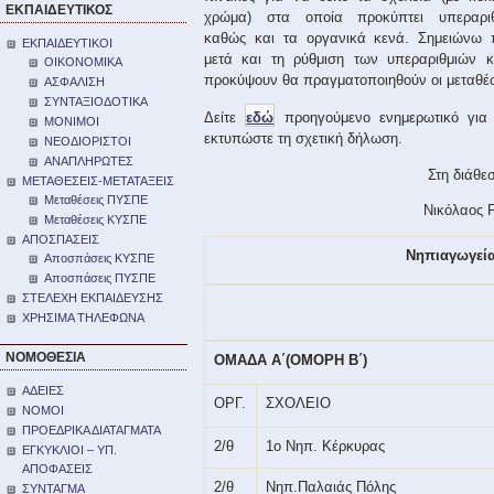
ΕΚΠΑΙΔΕΥΤΙΚΟΣ
χρώμα) στα οποία προκύπτει υπεραριθ
καθώς και τα οργανικά κενά. Σημειώνω
ΕΚΠΑΙΔΕΥΤΙΚΟΙ
μετά και τη ρύθμιση των υπεραριθμιών 
ΟΙΚΟΝΟΜΙΚΑ
προκύψουν θα πραγματοποιηθούν οι μεταθέ
ΑΣΦΑΛΙΣΗ
ΣΥΝΤΑΞΙΟΔΟΤΙΚΑ
Δείτε
εδώ
προηγούμενο ενημερωτικό για 
ΜΟΝΙΜΟΙ
εκτυπώστε τη σχετική δήλωση.
ΝΕΟΔΙΟΡΙΣΤΟΙ
ΑΝΑΠΛΗΡΩΤΕΣ
Στη διάθε
ΜΕΤΑΘΕΣΕΙΣ-ΜΕΤΑΤΑΞΕΙΣ
Μεταθέσεις ΠΥΣΠΕ
Νικόλαος 
Μεταθέσεις ΚΥΣΠΕ
ΑΠΟΣΠΑΣΕΙΣ
Νηπιαγωγεί
Αποσπάσεις ΚΥΣΠΕ
Αποσπάσεις ΠΥΣΠΕ
ΣΤΕΛΕΧΗ ΕΚΠΑΙΔΕΥΣΗΣ
ΧΡΗΣΙΜΑ ΤΗΛΕΦΩΝΑ
ΝΟΜΟΘΕΣΙΑ
ΟΜΑΔΑ Α΄(ΟΜΟΡΗ Β΄)
ΑΔΕΙΕΣ
ΟΡΓ.
ΣΧΟΛΕΙΟ
ΝΟΜΟΙ
ΠΡΟΕΔΡΙΚΑ ΔΙΑΤΑΓΜΑΤΑ
2/θ
1ο Νηπ. Κέρκυρας
ΕΓΚΥΚΛΙΟΙ – ΥΠ.
ΑΠΟΦΑΣΕΙΣ
2/θ
Νηπ.Παλαιάς Πόλης
ΣΥΝΤΑΓΜΑ