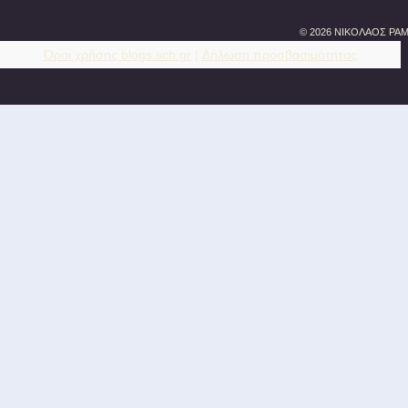
© 2026 ΝΙΚΟΛΑΟΣ ΡΑΜ
Όροι χρήσης blogs.sch.gr
|
Δήλωση προσβασιμότητας