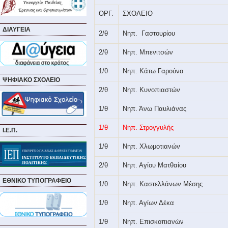
ΟΡΓ.
ΣΧΟΛΕΙΟ
ΔΙΑΥΓΕΙΑ
2/θ
Νηπ.
Γαστουρίου
2/θ
Νηπ. Μπενιτσών
1/θ
Νηπ. Κάτω Γαρούνα
ΨΗΦΙΑΚΟ ΣΧΟΛΕΙΟ
2/θ
Νηπ. Κυνοπιαστών
1/θ
Νηπ. Άνω Παυλιάνας
1/θ
Νηπ. Στρογγυλής
Ι.Ε.Π.
1/θ
Νηπ. Χλωμοτιανών
2/θ
Νηπ. Αγίου Ματθαίου
ΕΘΝΙΚΟ ΤΥΠΟΓΡΑΦΕΙΟ
1/θ
Νηπ. Καστελλάνων Μέσης
1/θ
Νηπ. Αγίων Δέκα
1/θ
Νηπ. Επισκοπιανών