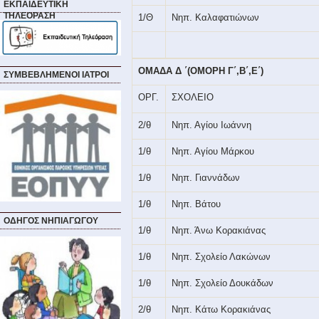
ΕΚΠΑΙΔΕΥΤΙΚΗ
ΤΗΛΕΟΡΑΣΗ
1/Θ
Νηπ. Καλαφατιώνων
ΟΜΑΔΑ Δ ΄(ΟΜΟΡΗ Γ΄,Β΄,Ε΄)
ΣΥΜΒΕΒΛΗΜΕΝΟΙ ΙΑΤΡΟΙ
ΟΡΓ.
ΣΧΟΛΕΙΟ
2/θ
Νηπ. Αγίου Ιωάννη
1/θ
Νηπ. Αγίου Μάρκου
1/θ
Νηπ. Γιαννάδων
1/θ
Νηπ. Βάτου
ΟΔΗΓΟΣ ΝΗΠΙΑΓΩΓΟΥ
1/θ
Νηπ. Άνω Κορακιάνας
1/θ
Νηπ. Σχολείο Λακώνων
1/θ
Νηπ. Σχολείο Δουκάδων
2/θ
Νηπ. Κάτω Κορακιάνας