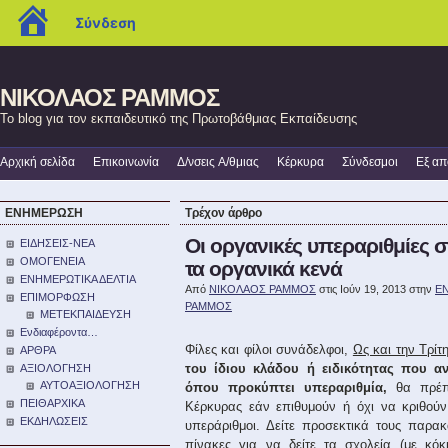
blogs.sch.gr
Σύνδεση
ΝΙΚΟΛΑΟΣ ΡΑΜΜΟΣ
Το blog για τον εκπαιδευτικό της Πρωτοβάθμιας Εκπαίδευσης
Αρχική σελίδα
Επικοινωνία
Δ/νσεις A/θμιας
Κέρκυρα
Σύνδεσμοι
Εξ α
ΕΝΗΜΕΡΩΣΗ
Τρέχον άρθρο
Οι οργανικές υπεραριθμίες 
ΕΙΔΗΣΕΙΣ-ΝΕΑ
ΟΜΟΓΕΝΕΙΑ
τα οργανικά κενά
ΕΝΗΜΕΡΩΤΙΚΑ ΔΕΛΤΙΑ
Από
ΝΙΚΟΛΑΟΣ ΡΑΜΜΟΣ
στις Ιούν 19, 2013 στην
ΕΝ
ΕΠΙΜΟΡΦΩΣΗ
ΡΑΜΜΟΣ
ΜΕΤΕΚΠΑΙΔΕΥΣΗ
Ενδιαφέροντα…
Φ
ίλες και φίλοι συνάδελφοι,
Ως και την Τρίτ
ΑΡΘΡΑ
του ίδιου κλάδου ή ειδικότητας που α
ΑΞΙΟΛΟΓΗΣΗ
ΑΥΤΟΑΞΙΟΛΟΓΗΣΗ
όπου προκύπτει υπεραριθμία,
θα πρέπ
ΠΕΙΘΑΡΧΙΚΑ
Κέρκυρας εάν επιθυμούν ή όχι να κριθού
ΕΚΔΗΛΩΣΕΙΣ
υπεράριθμοι.
Δείτε προσεκτικά τους παρα
πίνακες για να δείτε τα σχολεία (με κόκ