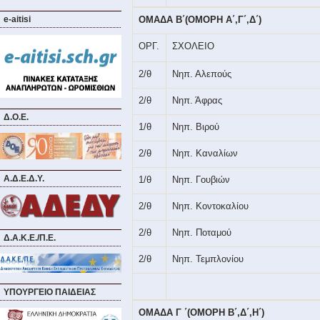
e-aitisi
ΟΜΑΔΑ Β΄(ΟΜΟΡΗ Α΄,Γ΄,Δ΄)
ΟΡΓ.
ΣΧΟΛΕΙΟ
2/θ
Νηπ. Αλεπούς
2/θ
Νηπ. Άφρας
Δ.Ο.Ε.
1/θ
Νηπ. Βιρού
2/θ
Νηπ. Καναλίων
Α.Δ.Ε.Δ.Υ.
1/θ
Νηπ. Γουβιών
2/θ
Νηπ. Κοντοκαλίου
2/θ
Νηπ. Ποταμού
Δ.Α.Κ.Ε./Π.Ε.
2/θ
Νηπ. Τεμπλονίου
ΥΠΟΥΡΓΕΙΟ ΠΑΙΔΕΙΑΣ
ΟΜΑΔΑ Γ ΄(ΟΜΟΡΗ Β΄,Δ΄,Η΄)