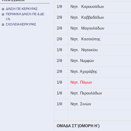
ΥΠΗΡΕΣΙΑΚΑ
1/θ
Νηπ.
Καρουσάδων
Δ/ΝΣΗ ΠΕ ΚΕΡΚΥΡΑΣ
ΠΕΡΙΦ/ΚΗ Δ/ΝΣΗ ΠΕ & ΔΕ
2/θ
Νηπ.
Καββαδάδων
Ι.Ν.
ΣΧΟΛΕΙΑ ΚΕΡΚΥΡΑΣ
2/θ
Νηπ.
Μαγουλάδων
2/θ
Νηπ.
Κασσιόπης
1/θ
Νηπ.
Νησακίου
2/θ
Νηπ. Νυμφών
2/θ
Νηπ. Αχαράβης
1/θ
Νηπ. Πάγων
1/θ
Νηπ. Περουλάδων
1/θ
Νηπ. Σινιών
ΟΜΑΔΑ ΣΤ΄(ΟΜΟΡΗ Η΄)