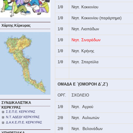
1/θ
Νηπ. Κοκκινίου
1/θ
Νηπ. Κοκκινίου (παράρτημα)
Χάρτης Κέρκυρας
1/θ
Νηπ. Λιαπάδων
1/θ
Νηπ. Σιναράδων
1/θ
Νηπ. Κρήνης
1/θ
Νηπ. Σπαρτύλα
ΟΜΑΔΑ Ε ΄(ΟΜΟΡΟΗ Δ΄,Ζ΄)
ΟΡΓ.
ΣΧΟΛΕΙΟ
ΣΥΝΔΙΚΑΛΙΣΤΙΚΑ
1/θ
Νηπ.
Αγρού
ΚΕΡΚΥΡΑΣ
Σ.Ε.Π.Ε. ΚΕΡΚΥΡΑΣ
Ν.Τ. ΑΔΕΔΥ ΚΕΡΚΥΡΑΣ
2/θ
Νηπ.
Αυλιωτών
Δ.Α.Κ.Ε./Π.Ε. ΚΕΡΚΥΡΑΣ
2/θ
Νηπ.
Βελονάδων