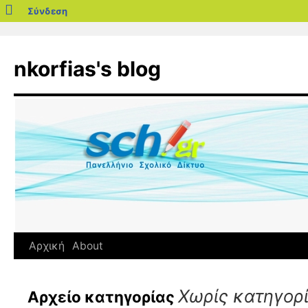
blogs.sch.gr
Σύνδεση
Μετάβαση
σε
nkorfias's blog
περιεχόμενο
Αρχική
About
Χωρίς κατηγορ
Αρχείο κατηγορίας