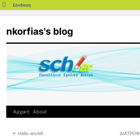
blogs.sch.gr
Σύνδεση
Μετάβαση
σε
nkorfias's blog
περιεχόμενο
Αρχική
About
←
Hello world!
ΔΙΑΤΡΟΦ