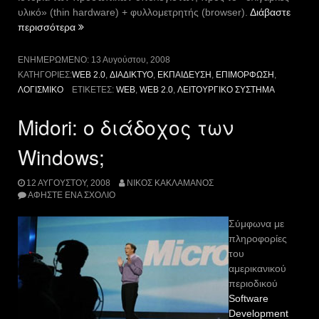
υλικό» (thin hardware) + φυλλομετρητής (browser).
Διάβαστε
“To
περισσότερα
διαδίκτυο
είναι
ΕΝΗΜΕΡΩΜΈΝΟ:
13 Αυγούστου, 2008
ο
ΚΑΤΗΓΟΡΊΕΣ:
WEB 2.0
,
ΔΙΑΔΊΚΤΥΟ
,
ΕΚΠΑΊΔΕΥΣΗ
,
ΕΠΙΜΌΡΦΩΣΗ
,
υπολογιστής
ΛΟΓΙΣΜΙΚΌ
ΕΤΙΚΈΤΕΣ:
WEB
,
WEB 2.0
,
ΛΕΙΤΟΥΡΓΙΚΌ ΣΎΣΤΗΜΑ
του
μέλλοντος”
Midori: ο διάδοχος των
Windows;
12 ΑΥΓΟΎΣΤΟΥ, 2008
ΝΊΚΟΣ ΚΑΚΛΑΜΆΝΟΣ
ΑΦΉΣΤΕ ΈΝΑ ΣΧΌΛΙΟ
Σύμφωνα με
πληροφορίες
του
αμερικανικού
περιοδικού
Software
Development