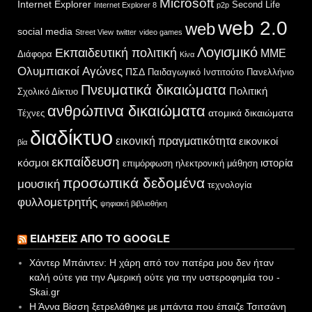
Microsoft
Internet Explorer
Second Life
Internet Explorer 8
p2p
web 2.0
web
social media
Street View
twitter
video games
Λογισμικό
Εκπαιδευτική πολιτική
ΜΜΕ
Διάφορα
Κίνα
Ολυμπιακοί Αγώνες
ΠΣΔ
Παιδαγωγικό Ινστιτούτο
Πανελλήνιο
Πνευματικά δικαιώματα
Πολιτική
Σχολικό Δίκτυο
ανθρώπινα δικαιώματα
ατομικά δικαιώματα
Τέχνες
διαδίκτυο
εικονική πραγματικότητα
εικονικοί
βία
εκπαίδευση
κόσμοι
ιστορία
επιμόρφωση
ηλεκτρονική μάθηση
προσωπικά δεδομένα
μουσική
τεχνολογία
φυλλομετρητής
ψηφιακή βιβλιοθήκη
ΕΙΔΉΣΕΙΣ ΑΠΌ ΤΟ GOOGLE
Χάντερ Μπάιντεν: Η χάρη από τον πατέρα μου δεν ήταν
καλή ούτε για την Αμερική ούτε για την υστεροφημία του -
Skai.gr
Η Άννα Βίσση ξετρελάθηκε με μπάντα που έπαιζε Τσιτσάνη