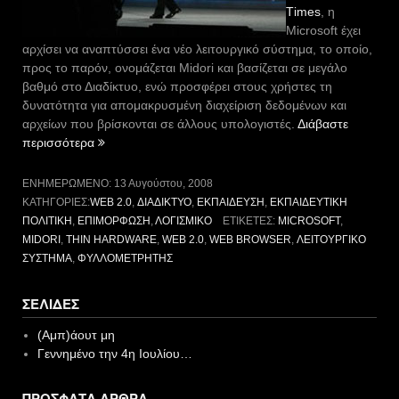
Τimes
, η
Microsoft έχει
αρχίσει να αναπτύσσει ένα νέο λειτουργικό σύστημα, το οποίο,
προς το παρόν, ονομάζεται Midori και βασίζεται σε μεγάλο
βαθμό στο Διαδίκτυο, ενώ προσφέρει στους χρήστες τη
δυνατότητα για απομακρυσμένη διαχείριση δεδομένων και
αρχείων που βρίσκονται σε άλλους υπολογιστές.
Διάβαστε
“Midori:
περισσότερα
ο
διάδοχος
ΕΝΗΜΕΡΩΜΈΝΟ:
13 Αυγούστου, 2008
των
ΚΑΤΗΓΟΡΊΕΣ:
WEB 2.0
,
ΔΙΑΔΊΚΤΥΟ
,
ΕΚΠΑΊΔΕΥΣΗ
,
ΕΚΠΑΙΔΕΥΤΙΚΉ
Windows;”
ΠΟΛΙΤΙΚΉ
,
ΕΠΙΜΌΡΦΩΣΗ
,
ΛΟΓΙΣΜΙΚΌ
ΕΤΙΚΈΤΕΣ:
MICROSOFT
,
MIDORI
,
THIN HARDWARE
,
WEB 2.0
,
WEB BROWSER
,
ΛΕΙΤΟΥΡΓΙΚΌ
ΣΎΣΤΗΜΑ
,
ΦΥΛΛΟΜΕΤΡΗΤΉΣ
ΣΕΛΊΔΕΣ
(Αμπ)άουτ μη
Γεννημένο την 4η Ιουλίου…
ΠΡΌΣΦΑΤΑ ΆΡΘΡΑ