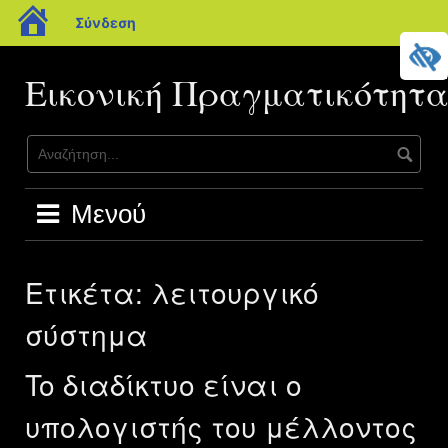
blogs.sch.gr
Σύνδεση
Μετάβαση
σε
Εικονική Πραγματικότητ
περιεχόμενο
Μενού
Ετικέτα:
λειτουργικό
σύστημα
To διαδίκτυο είναι ο
υπολογιστής του μέλλοντος