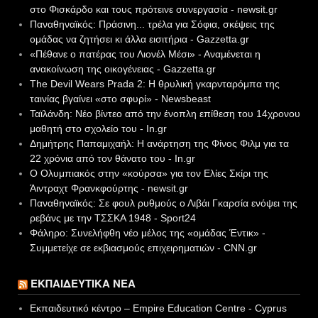
στο Φισκάρδο και τους πρότεινε συνεργασία - newsit.gr
Παναθηναϊκός: Πράσινη... τρέλα για Σόφια, σκέψεις της
ομάδας να ζητήσει κι άλλα εισιτήρια - Gazzetta.gr
«Πέθανε ο πατέρας του Λιονέλ Μέσι» - Αναμένεται η
ανακοίνωση της οικογένειας - Gazzetta.gr
The Devil Wears Prada 2: Η θρυλική γκαρνταρόμπα της
ταινίας βγαίνει «στο σφυρί» - Newsbeast
Ταϊλάνδη: Νέο βίντεο από την ένοπλη επίθεση του 14χρονου
μαθητή στο σχολείο του - In.gr
Δημήτρης Παπαμιχαήλ: Η ανάρτηση της Φίνος Φιλμ για τα
22 χρόνια από τον θάνατο του - In.gr
Ο Ολυμπιακός στην «κούρσα» για τον Ελίες Σκίρι της
Άιντραχτ Φρανκφούρτης - newsit.gr
Παναθηναϊκός: Σε φουλ ρυθμούς ο Λιβάι Γκαρσία ενόψει της
ρεβάνς με την ΤΣΣΚΑ 1948 - Sport24
Φάληρο: Συνελήφθη νέο μέλος της «ομάδας Έντικ» -
Συμμετείχε σε εκβιασμούς επιχειρηματιών - CNN.gr
ΕΚΠΑΙΔΕΥΤΙΚΆ ΝΈΑ
Εκπαιδευτικό κέντρο – Empire Education Centre - Cyprus