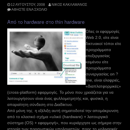
12 ΑΥΓΟΎΣΤΟΥ, 2008
ΝΊΚΟΣ ΚΑΚΛΑΜΆΝΟΣ
ΑΦΉΣΤΕ ΈΝΑ ΣΧΌΛΙΟ
Από το hardware στο thin hardware
Όλες οι εφαρμογές
Web 2.0, είτε είναι
δικτυακοί τόποι είτε
προγράμματα
επεξεργασίας
κειμένου είτε
προγράμματα
συνεργασίας on ?
line, είναι ελαφριές,
«διαπλατφορμικές»
(cross-platform) εφαρμογές. Το μόνο που χρειάζεται για να
λειτουργήσουν είναι ένας φυλλομετρητής και, φυσικά, η
απαραίτητη σύνδεση στο Διαδίκτυο.
Από μόνη της η εξέλιξη αυτή σηματοδοτεί την απομάκρυνση
από το κλασικό σχήμα «υλικό (hardware) + λειτουργικό
σύστημα (OS) + εφαρμογή», που κυριάρχησε ως σήμερα στην
ιστορία των προσωπικών υπολογιστών, προς το «ολιγαρκές