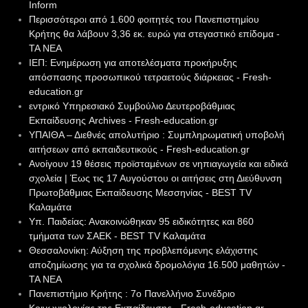
Inform
Περισσότεροι από 1.600 φοιτητές του Πανεπιστημίου
Κρήτης θα λάβουν 3,36 εκ. ευρώ για στεγαστικό επίδομα -
ΤΑ ΝΕΑ
ΙΕΠ: Ενημέρωση για αποτελέσματα προκήρυξης
απόσπασης προσωπικού τετραετούς διάρκειας - Fresh-
education.gr
εντρικό Υπηρεσιακό Συμβούλιο Δευτεροβάθμιας
Εκπαίδευσης Archives - Fresh-education.gr
ΥΠΑΙΘΑ – Διεθνές απολυτήριο : Συμπληρωματική υποβολή
αιτήσεων από εκπαιδευτικούς - Fresh-education.gr
Ανοίγουν 19 θέσεις προϊσταμένων σε νηπιαγωγεία και ειδικά
σχολεία | Έως τις 17 Αυγούστου οι αιτήσεις στη Διεύθυνση
Πρωτοβάθμιας Εκπαίδευσης Μεσσηνίας - BEST TV
Καλαμάτα
Υπ. Παιδείας: Ανακοινώθηκαν 95 ειδικότητες και 860
τμήματα των ΣΑΕΚ - BEST TV Καλαμάτα
Θεσσαλονίκη: Αύξηση της προβλεπόμενης ελάχιστης
αποζημίωσης για τα σχολικά δρομολόγια 16.500 μαθητών -
ΤΑ ΝΕΑ
Πανεπιστήμιο Κρήτης : 7ο Πανελλήνιο Συνέδριο