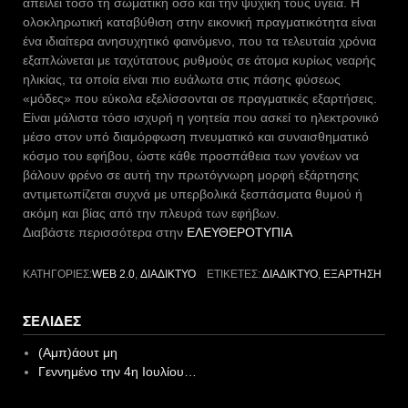
απειλεί τόσο τη σωματική όσο και την ψυχική τους υγεία. Η
ολοκληρωτική καταβύθιση στην εικονική πραγματικότητα είναι
ένα ιδιαίτερα ανησυχητικό φαινόμενο, που τα τελευταία χρόνια
εξαπλώνεται με ταχύτατους ρυθμούς σε άτομα κυρίως νεαρής
ηλικίας, τα οποία είναι πιο ευάλωτα στις πάσης φύσεως
«μόδες» που εύκολα εξελίσσονται σε πραγματικές εξαρτήσεις.
Είναι μάλιστα τόσο ισχυρή η γοητεία που ασκεί το ηλεκτρονικό
μέσο στον υπό διαμόρφωση πνευματικό και συναισθηματικό
κόσμο του εφήβου, ώστε κάθε προσπάθεια των γονέων να
βάλουν φρένο σε αυτή την πρωτόγνωρη μορφή εξάρτησης
αντιμετωπίζεται συχνά με υπερβολικά ξεσπάσματα θυμού ή
ακόμη και βίας από την πλευρά των εφήβων.
Διαβάστε περισσότερα στην
ΕΛΕΥΘΕΡΟΤΥΠΙΑ
ΚΑΤΗΓΟΡΊΕΣ:
WEB 2.0
,
ΔΙΑΔΊΚΤΥΟ
ΕΤΙΚΈΤΕΣ:
ΔΙΑΔΊΚΤΥΟ
,
ΕΞΆΡΤΗΣΗ
ΣΕΛΊΔΕΣ
(Αμπ)άουτ μη
Γεννημένο την 4η Ιουλίου…