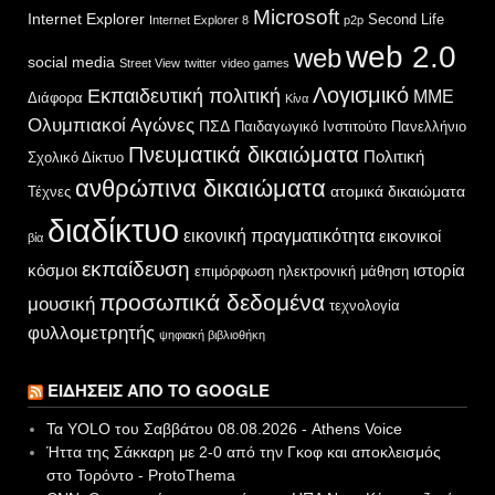
Microsoft
Internet Explorer
Second Life
Internet Explorer 8
p2p
web 2.0
web
social media
Street View
twitter
video games
Λογισμικό
Εκπαιδευτική πολιτική
ΜΜΕ
Διάφορα
Κίνα
Ολυμπιακοί Αγώνες
ΠΣΔ
Παιδαγωγικό Ινστιτούτο
Πανελλήνιο
Πνευματικά δικαιώματα
Πολιτική
Σχολικό Δίκτυο
ανθρώπινα δικαιώματα
ατομικά δικαιώματα
Τέχνες
διαδίκτυο
εικονική πραγματικότητα
εικονικοί
βία
εκπαίδευση
κόσμοι
ιστορία
επιμόρφωση
ηλεκτρονική μάθηση
προσωπικά δεδομένα
μουσική
τεχνολογία
φυλλομετρητής
ψηφιακή βιβλιοθήκη
ΕΙΔΉΣΕΙΣ ΑΠΌ ΤΟ GOOGLE
Τα YOLO του Σαββάτου 08.08.2026 - Athens Voice
Ήττα της Σάκκαρη με 2-0 από την Γκοφ και αποκλεισμός
στο Τορόντο - ProtoThema