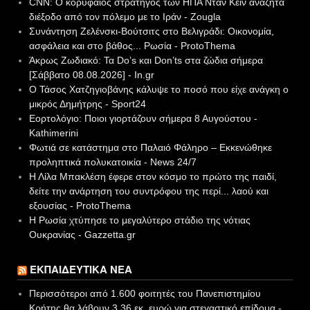
CNN: Ο κορυφαίος στρατηγός των ΗΠΑ Νταν Κέιν αναζητά
διέξοδο από τον πόλεμο με το Ιράν - Zougla
Συνάντηση Ζελένσκι-Βούτσιτς στο Βελιγράδι: Οικονομία,
ασφάλεια και στο βάθος... Ρωσία - ProtoThema
Άκρως Ζωδιακό: Τα Do’s και Don’ts στα ζώδια σήμερα
[Σάββατο 08.08.2026] - In.gr
Ο Τάσος Χατζηγιοβάνης κάλυψε το ποσό που είχε ανάγκη ο
μικρός Δημήτρης - Sport24
Εορτολόγιο: Ποιοι γιορτάζουν σήμερα 8 Αυγούστου -
Kathimerini
Φωτιά σε κατάστημα στο Παλαιό Φάληρο – Εκκενώθηκε
προληπτικά πολυκατοικία - News 24/7
Η Λίλα Μπακλέση έφερε στον κόσμο το πρώτο της παιδί,
δείτε την ανάρτηση του συντρόφου της περί... λαού και
εξουσίας - ProtoThema
Η Ρωσία χτύπησε το μεγαλύτερο στάδιο της νότιας
Ουκρανίας - Gazzetta.gr
ΕΚΠΑΙΔΕΥΤΙΚΆ ΝΈΑ
Περισσότεροι από 1.600 φοιτητές του Πανεπιστημίου
Κρήτης θα λάβουν 3,36 εκ. ευρώ για στεγαστικό επίδομα -