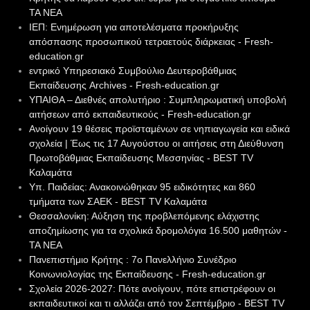
ΤΑ ΝΕΑ
ΙΕΠ: Ενημέρωση για αποτελέσματα προκήρυξης
απόσπασης προσωπικού τετραετούς διάρκειας - Fresh-
education.gr
εντρικό Υπηρεσιακό Συμβούλιο Δευτεροβάθμιας
Εκπαίδευσης Archives - Fresh-education.gr
ΥΠΑΙΘΑ – Διεθνές απολυτήριο : Συμπληρωματική υποβολή
αιτήσεων από εκπαιδευτικούς - Fresh-education.gr
Ανοίγουν 19 θέσεις προϊσταμένων σε νηπιαγωγεία και ειδικά
σχολεία | Έως τις 17 Αυγούστου οι αιτήσεις στη Διεύθυνση
Πρωτοβάθμιας Εκπαίδευσης Μεσσηνίας - BEST TV
Καλαμάτα
Υπ. Παιδείας: Ανακοινώθηκαν 95 ειδικότητες και 860
τμήματα των ΣΑΕΚ - BEST TV Καλαμάτα
Θεσσαλονίκη: Αύξηση της προβλεπόμενης ελάχιστης
αποζημίωσης για τα σχολικά δρομολόγια 16.500 μαθητών -
ΤΑ ΝΕΑ
Πανεπιστήμιο Κρήτης : 7ο Πανελλήνιο Συνέδριο
Κοινωνιολογίας της Εκπαίδευσης - Fresh-education.gr
Σχολεία 2026-2027: Πότε ανοίγουν, πότε επιστρέφουν οι
εκπαιδευτικοί και τι αλλάζει από τον Σεπτέμβριο - BEST TV