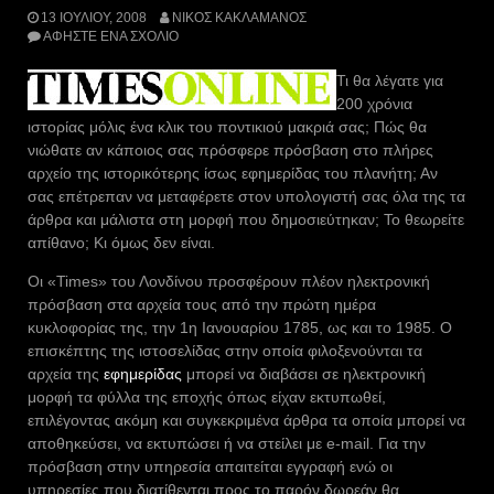
13 ΙΟΥΛΊΟΥ, 2008
ΝΊΚΟΣ ΚΑΚΛΑΜΆΝΟΣ
ΑΦΉΣΤΕ ΈΝΑ ΣΧΌΛΙΟ
Τι θα λέγατε για
200 χρόνια
ιστορίας μόλις ένα κλικ του ποντικιού μακριά σας; Πώς θα
νιώθατε αν κάποιος σας πρόσφερε πρόσβαση στο πλήρες
αρχείο της ιστορικότερης ίσως εφημερίδας του πλανήτη; Αν
σας επέτρεπαν να μεταφέρετε στον υπολογιστή σας όλα της τα
άρθρα και μάλιστα στη μορφή που δημοσιεύτηκαν; Το θεωρείτε
απίθανο; Κι όμως δεν είναι.
Οι «Times» του Λονδίνου προσφέρουν πλέον ηλεκτρονική
πρόσβαση στα αρχεία τους από την πρώτη ημέρα
κυκλοφορίας της, την 1η Ιανουαρίου 1785, ως και το 1985. Ο
επισκέπτης της ιστοσελίδας στην οποία φιλοξενούνται τα
αρχεία της
εφημερίδας
μπορεί να διαβάσει σε ηλεκτρονική
μορφή τα φύλλα της εποχής όπως είχαν εκτυπωθεί,
επιλέγοντας ακόμη και συγκεκριμένα άρθρα τα οποία μπορεί να
αποθηκεύσει, να εκτυπώσει ή να στείλει με e-mail. Για την
πρόσβαση στην υπηρεσία απαιτείται εγγραφή ενώ οι
υπηρεσίες που διατίθενται προς το παρόν δωρεάν θα