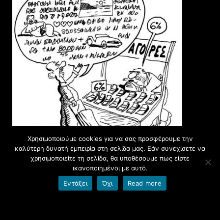
Χρησιμοποιούμε cookies για να σας προσφέρουμε την
Του
Γ. ΙΩΑΝΝΟΥ
από το
ΕΘΝΟΣ
καλύτερη δυνατή εμπειρία στη σελίδα μας. Εάν συνεχίσετε να
χρησιμοποιείτε τη σελίδα, θα υποθέσουμε πως είστε
ικανοποιημένοι με αυτό.
Φιλοξενία από το blogs.sch.gr
|
Όροι χρήσης blogs.sch.gr
|
Δήλωση προσβασιμότητας
Εντάξει
Όχι
Read more