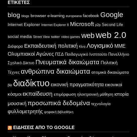
ΕΤΙΚΈΤΕΣ
Google
blog
browser
e-learning
facebook
blogs
europeana
Microsoft
Internet Explorer
Second Life
Internet Explorer 8
p2p
web 2.0
web
social media
Street View
twitter
video games
Λογισμικό
Εκπαιδευτική πολιτική
ΜΜΕ
Διάφορα
Κίνα
Ολυμπιακοί Αγώνες
ΠΣΔ
Παιδαγωγικό Ινστιτούτο
Πανελλήνιο
Πνευματικά δικαιώματα
Πολιτική
Σχολικό Δίκτυο
ανθρώπινα δικαιώματα
ατομικά δικαιώματα
Τέχνες
διαδίκτυο
εικονική πραγματικότητα
εικονικοί
βία
εκπαίδευση
κόσμοι
ιστορία
επιμόρφωση
ηλεκτρονική μάθηση
προσωπικά δεδομένα
μουσική
τεχνολογία
φυλλομετρητής
ψηφιακή βιβλιοθήκη
ΕΙΔΉΣΕΙΣ ΑΠΌ ΤΟ GOOGLE