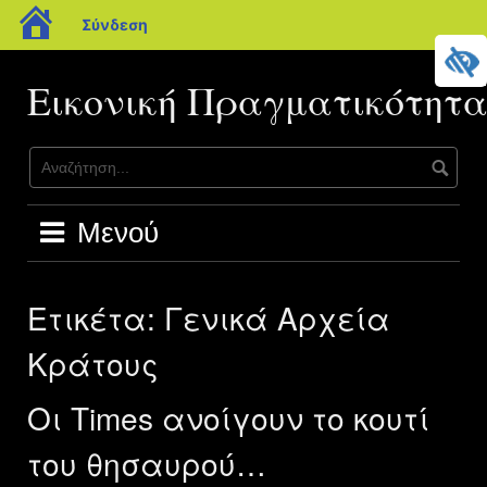
blogs.sch.gr
Σύνδεση
Μετάβαση
σε
Εικονική Πραγματικότητ
περιεχόμενο
Μενού
Ετικέτα:
Γενικά Αρχεία
Κράτους
Οι Times ανοίγουν το κουτί
του θησαυρού…