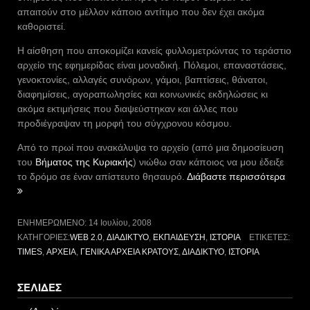
απαιτούν στο μέλλον κάποιο αντίτιμο που δεν έχει ακόμα
καθοριστεί.
Η αίσθηση που αποκομίζει κανείς φυλλομετρώντας το τεράστιο
αρχείο της εφημερίδας είναι μοναδική. Πόλεμοι, επαναστάσεις,
γενοκτονίες, αλλαγές συνόρων, γάμοι, βαπτίσεις, θάνατοι,
διαφημίσεις, αγοραπωλησίες και κοινωνικές εκδηλώσεις κι
ακόμα εκτιμήσεις που διαψεύστηκαν και άλλες που
προδιέγραψαν τη μορφή του σύγχρονου κόσμου.
Από το πρωί που ανακάλυψα το αρχείο (από μια δημοσίευση
του
Βήματος της Κυριακής
) νιώθω σαν κάποιος να μου έδειξε
“Οι
το δρόμο σε έναν απίστευτο θησαυρό.
Διάβαστε περισσότερα
Time
ανοίγ
το
ΕΝΗΜΕΡΩΜΈΝΟ:
14 Ιουλίου, 2008
κουτί
ΚΑΤΗΓΟΡΊΕΣ:
WEB 2.0
,
ΔΙΑΔΊΚΤΥΟ
,
ΕΚΠΑΊΔΕΥΣΗ
,
ΙΣΤΟΡΊΑ
ΕΤΙΚΈΤΕΣ:
του
TIMES
,
ΑΡΧΕΊΑ
,
ΓΕΝΙΚΆ ΑΡΧΕΊΑ ΚΡΆΤΟΥΣ
,
ΔΙΑΔΊΚΤΥΟ
,
ΙΣΤΟΡΊΑ
θησα
ΣΕΛΊΔΕΣ