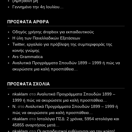
(Αμπ)άουτ μη
Γεννημένο την 4η Ιουλίου…
ΠΡΌΣΦΑΤΑ ΆΡΘΡΑ
Οδηγός χρήσης dropbox για εκπαιδευτικούς
Η ύλη των Πανελλαδικών Εξετάσεων
Twitter, εργαλείο για πρόβλεψη της συμπεριφοράς της
κοινής γνώμης
Ars Grammatica
Αναλυτικά Προγράμματα Σπουδών 1899 – 1999 ή πώς να
ακυρώσετε μια καλή προσπάθεια…
ΠΡΌΣΦΑΤΑ ΣΧΌΛΙΑ
nkaklam
στο
Αναλυτικά Προγράμματα Σπουδών 1899 –
1999 ή πώς να ακυρώσετε μια καλή προσπάθεια…
N.
στο
Αναλυτικά Προγράμματα Σπουδών 1899 – 1999 ή
πώς να ακυρώσετε μια καλή προσπάθεια…
nkaklam
στο
Ιστολόγια ΠΣΔ: 2 χρόνια, 5954 ιστολόγια και
45855 αναρτήσεις μετά…
nkaklam
στο
Οι εκπαιδευτικοί ευθύνονται για την κρίση!