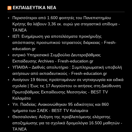
ΕΚΠΑΙΔΕΥΤΙΚΆ ΝΈΑ
Περισσότεροι από 1.600 φοιτητές του Πανεπιστημίου
Κρήτης θα λάβουν 3,36 εκ. ευρώ για στεγαστικό επίδομα -
ΤΑ ΝΕΑ
ΙΕΠ: Ενημέρωση για αποτελέσματα προκήρυξης
απόσπασης προσωπικού τετραετούς διάρκειας - Fresh-
education.gr
εντρικό Υπηρεσιακό Συμβούλιο Δευτεροβάθμιας
Εκπαίδευσης Archives - Fresh-education.gr
ΥΠΑΙΘΑ – Διεθνές απολυτήριο : Συμπληρωματική υποβολή
αιτήσεων από εκπαιδευτικούς - Fresh-education.gr
Ανοίγουν 19 θέσεις προϊσταμένων σε νηπιαγωγεία και ειδικά
σχολεία | Έως τις 17 Αυγούστου οι αιτήσεις στη Διεύθυνση
Πρωτοβάθμιας Εκπαίδευσης Μεσσηνίας - BEST TV
Καλαμάτα
Υπ. Παιδείας: Ανακοινώθηκαν 95 ειδικότητες και 860
τμήματα των ΣΑΕΚ - BEST TV Καλαμάτα
Θεσσαλονίκη: Αύξηση της προβλεπόμενης ελάχιστης
αποζημίωσης για τα σχολικά δρομολόγια 16.500 μαθητών -
ΤΑ ΝΕΑ