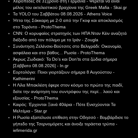
Χειροπέδες σε 31χρονο στη Γερμανία - Φέρεται να είναι
μέλος του εκτελεστικού βραχίονα της Greek Mafia - Skai.gr
Τα YOLO του Σαββάτου 08.08.2026 - Athens Voice
Ήττα της Σάκκαρη με 2-0 από την Γκοφ και αποκλεισμός
στο Τορόντο - ProtoThema
CNN: Ο κορυφαίος στρατηγός των ΗΠΑ Νταν Κέιν αναζητά
διέξοδο από τον πόλεμο με το Ιράν - Zougla
Συνάντηση Ζελένσκι-Βούτσιτς στο Βελιγράδι: Οικονομία,
ασφάλεια και στο βάθος... Ρωσία - ProtoThema
Άκρως Ζωδιακό: Τα Do’s και Don’ts στα ζώδια σήμερα
[Σάββατο 08.08.2026] - In.gr
Εορτολόγιο: Ποιοι γιορτάζουν σήμερα 8 Αυγούστου -
Kathimerini
Η Λίλα Μπακλέση έφερε στον κόσμο το πρώτο της παιδί,
δείτε την ανάρτηση του συντρόφου της περί... λαού και
εξουσίας - ProtoThema
Καιρός: Έρχονται Ξανά 40άρια - Πότε Ενισχύονται Τα
Μελτέμια - Star.gr
Η Ρωσία εξαπέλυσε επίθεση στην Οδησσό - Βομβάρδισε το
γήπεδο της Τσερνομόρετς και άνοιξε τεράστια τρύπα -
iefimerida.gr