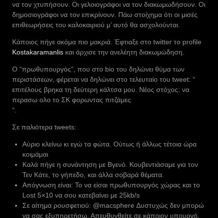
να τον χτυπήσουν. Οι γελοιογράφοι να τον διακωμωδήσουν. Οι
δημοσιογράφοι να τον επικρίνουν. Πάω στοίχημα ότι οι μισές
επιθεωρήσεις του καλοκαιριού μ’ αυτό θα ασχολούνται.
Κάποιος πήγε ακόμα πιο μακριά. Έφτιαξε στο twitter το profile
Kostakaramanlis
και άρχισε την ανελέητη διακωμώδηση.
Ο “πρωθυπουργός”, που στο bio του δηλώνει θύμα των
περιστάσεων, φέρεται να δηλώνει στο τελευταίο του tweet: “
επιτέλους βρηκα τη δεύτερη κάλτσα μου. Νέος στόχος: να
περασω ολο το ΣΚ φορωντας πιτζάμες
“.
Σε παλιότερα tweets:
Αύριο κλείνω κι εγώ τα φώτα. Ούτως ή άλλως τέτοια ώρα
κοιμάμαι
Καλά πήγε η συνάντηση με Βγενό. Κουβεντιάσαμε για τον
Τεν Κάτε, το γήπεδο, και άλλα σοβαρά θέματα.
Απόγνωση είναι: Το να είσαι πρωθυπουργός χώρας και το
Lost 5×10 να σου κατεβαίνει με 25kb/s
Σε αίτημα ρουσφετιού: @macsphere Δυστυχώς δεν μπορώ
να σας εξυπηρετήσω. Απευθυνθείτε σε κάποιον υπουργό.