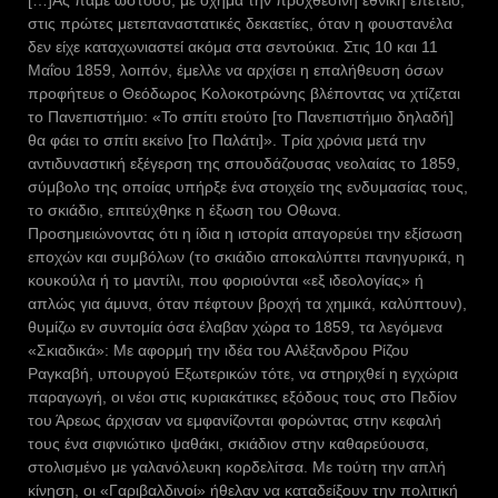
[…]Ας πάμε ωστόσο, με όχημα την προχθεσινή εθνική επέτειο,
στις πρώτες μετεπαναστατικές δεκαετίες, όταν η φουστανέλα
δεν είχε καταχωνιαστεί ακόμα στα σεντούκια. Στις 10 και 11
Μαΐου 1859, λοιπόν, έμελλε να αρχίσει η επαλήθευση όσων
προφήτευε ο Θεόδωρος Κολοκοτρώνης βλέποντας να χτίζεται
το Πανεπιστήμιο: «Το σπίτι ετούτο [το Πανεπιστήμιο δηλαδή]
θα φάει το σπίτι εκείνο [το Παλάτι]». Τρία χρόνια μετά την
αντιδυναστική εξέγερση της σπουδάζουσας νεολαίας το 1859,
σύμβολο της οποίας υπήρξε ένα στοιχείο της ενδυμασίας τους,
το σκιάδιο, επιτεύχθηκε η έξωση του Οθωνα.
Προσημειώνοντας ότι η ίδια η ιστορία απαγορεύει την εξίσωση
εποχών και συμβόλων (το σκιάδιο αποκαλύπτει πανηγυρικά, η
κουκούλα ή το μαντίλι, που φοριούνται «εξ ιδεολογίας» ή
απλώς για άμυνα, όταν πέφτουν βροχή τα χημικά, καλύπτουν),
θυμίζω εν συντομία όσα έλαβαν χώρα το 1859, τα λεγόμενα
«Σκιαδικά»: Με αφορμή την ιδέα του Αλέξανδρου Ρίζου
Ραγκαβή, υπουργού Εξωτερικών τότε, να στηριχθεί η εγχώρια
παραγωγή, οι νέοι στις κυριακάτικες εξόδους τους στο Πεδίον
του Άρεως άρχισαν να εμφανίζονται φορώντας στην κεφαλή
τους ένα σιφνιώτικο ψαθάκι, σκιάδιον στην καθαρεύουσα,
στολισμένο με γαλανόλευκη κορδελίτσα. Με τούτη την απλή
κίνηση, οι «Γαριβαλδινοί» ήθελαν να καταδείξουν την πολιτική