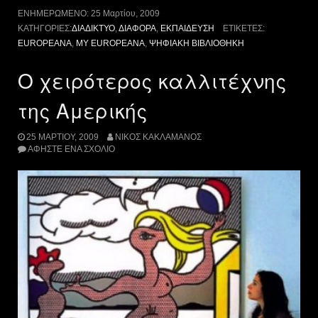
ΕΝΗΜΕΡΩΜΈΝΟ:
25 Μαρτίου, 2009
ΚΑΤΗΓΟΡΊΕΣ:
ΔΙΑΔΊΚΤΥΟ
,
ΔΙΆΦΟΡΑ
,
ΕΚΠΑΊΔΕΥΣΗ
ΕΤΙΚΈΤΕΣ:
EUROPEANA
,
ΜY EUROPEANA
,
ΨΗΦΙΑΚΉ ΒΙΒΛΙΟΘΉΚΗ
Ο χειρότερος καλλιτέχνης
της Αμερικής
25 ΜΑΡΤΊΟΥ, 2009
ΝΊΚΟΣ ΚΑΚΛΑΜΆΝΟΣ
ΑΦΉΣΤΕ ΈΝΑ ΣΧΌΛΙΟ