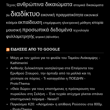
ανθρώπινα δικαιώματα
ατομικά δικαιώματα
Τέχνες
διαδίκτυο
εικονική πραγματικότητα
εικονικοί
βία
εκπαίδευση
κόσμοι
ιστορία
επιμόρφωση
ηλεκτρονική μάθηση
προσωπικά δεδομένα
μουσική
τεχνολογία
φυλλομετρητής
ψηφιακή βιβλιοθήκη
ΕΙΔΉΣΕΙΣ ΑΠΌ ΤΟ GOOGLE
Μάχη με τον χρόνο για το φινάλε του Ταμείου Ανάκαμψης -
Kathimerini
Ασθενής ξυλοκόπησε νοσηλεύτρια στα Επείγοντα του
Ερυθρού Σταυρού, την άρπαξε από τα μαλλιά και τη
χτύπησε σε πόρτες - Τι καταγγέλλει η ΠΟΕΔΗΝ -
ProtoThema
«Θείο δώρο» για τους επιστήμονες η πρόσκρουση του
πυραύλου στη Σελήνη – Ένα τυχαίο ατύχημα γίνεται σπάνιο
επιστημονικό πείραμα - NewsIT
Παγκόσμιο Κ20: «Ασημένια» η απίθανη Ρούσσου στα 800μ.
- ProtoThema