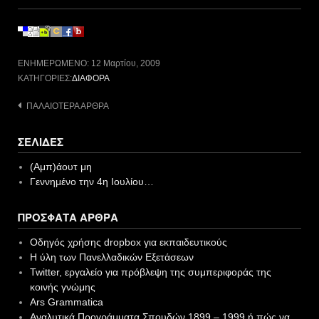
ΕΝΗΜΕΡΩΜΈΝΟ:
12 Μαρτίου, 2009
ΚΑΤΗΓΟΡΊΕΣ:
ΔΙΆΦΟΡΑ
Πλοήγηση
ΠΑΛΑΙΌΤΕΡΑ ΆΡΘΡΑ
άρθρων
ΣΕΛΊΔΕΣ
(Αμπ)άουτ μη
Γεννημένο την 4η Ιουλίου…
ΠΡΌΣΦΑΤΑ ΆΡΘΡΑ
Οδηγός χρήσης dropbox για εκπαιδευτικούς
Η ύλη των Πανελλαδικών Εξετάσεων
Twitter, εργαλείο για πρόβλεψη της συμπεριφοράς της
κοινής γνώμης
Ars Grammatica
Αναλυτικά Προγράμματα Σπουδών 1899 – 1999 ή πώς να