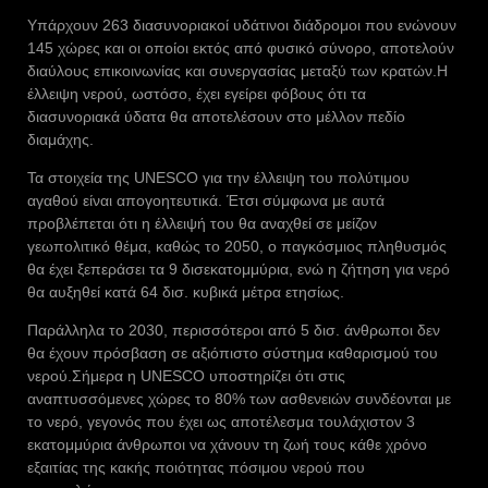
Υπάρχουν 263 διασυνοριακοί υδάτινοι διάδρομοι που ενώνουν
145 χώρες και οι οποίοι εκτός από φυσικό σύνορο, αποτελούν
διαύλους επικοινωνίας και συνεργασίας μεταξύ των κρατών.Η
έλλειψη νερού, ωστόσο, έχει εγείρει φόβους ότι τα
διασυνοριακά ύδατα θα αποτελέσουν στο μέλλον πεδίο
διαμάχης.
Τα στοιχεία της UNESCO για την έλλειψη του πολύτιμου
αγαθού είναι απογοητευτικά. Έτσι σύμφωνα με αυτά
προβλέπεται ότι η έλλειψή του θα αναχθεί σε μείζον
γεωπολιτικό θέμα, καθώς το 2050, ο παγκόσμιος πληθυσμός
θα έχει ξεπεράσει τα 9 δισεκατομμύρια, ενώ η ζήτηση για νερό
θα αυξηθεί κατά 64 δισ. κυβικά μέτρα ετησίως.
Παράλληλα το 2030, περισσότεροι από 5 δισ. άνθρωποι δεν
θα έχουν πρόσβαση σε αξιόπιστο σύστημα καθαρισμού του
νερού.Σήμερα η UNESCO υποστηρίζει ότι στις
αναπτυσσόμενες χώρες το 80% των ασθενειών συνδέονται με
το νερό, γεγονός που έχει ως αποτέλεσμα τουλάχιστον 3
εκατομμύρια άνθρωποι να χάνουν τη ζωή τους κάθε χρόνο
εξαιτίας της κακής ποιότητας πόσιμου νερού που