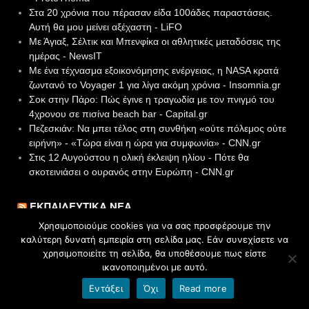
Στα 20 χρόνια που πέρασαν είδα 100άδες παραστάσεις.
Αυτή θα μου μείνει αξέχαστη - LiFO
Με Άγιαξ, Σέλτικ και Μπενφίκα οι αθλητικές μεταδόσεις της
ημέρας - NewsIT
Με ένα τέχνασμα εξοικονόμησης ενέργειας, η NASA κρατά
ζωντανό το Voyager 1 για λίγα ακόμη χρόνια - Insomnia.gr
Σοκ στην Πάρο: Πώς έγινε η τραγωδία με τον πνιγμό του
4χρονου σε πισίνα beach bar - Capital.gr
Πεζεσκιάν: Να μπει τέλος στη συνθήκη «ούτε πόλεμος ούτε
ειρήνη» - «Τώρα είναι η ώρα για συμφωνία» - CNN.gr
Στις 12 Αυγούστου η ολική έκλειψη ηλίου - Πότε θα
σκοτεινιάσει ο ουρανός στην Ευρώπη - CNN.gr
ΕΚΠΑΙΔΕΥΤΙΚΆ ΝΈΑ
Χρησιμοποιούμε cookies για να σας προσφέρουμε την
Σχεδόν €12 εκατ. για τη νέα Σχολή του ΤΕΠΑΚ στη Λάρνακα
καλύτερη δυνατή εμπειρία στη σελίδα μας. Εάν συνεχίσετε να
– Επαναπροκηρύχθηκε ο διαγωνισμός - Ink.com
χρησιμοποιείτε τη σελίδα, θα υποθέσουμε πως είστε
Πολλαπλό Βιβλίο: Παραίτηση μέλους από την Επιτροπή
ικανοποιημένοι με αυτό.
ενδικοφανών προσφυγών - Fresh-education.gr
Εντάξει
Όχι
Read more
Εκπαιδευτικό κέντρο – Empire Education Centre - Cyprus
Inform