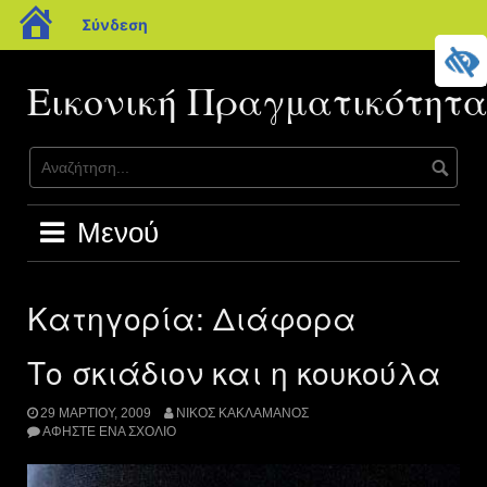
blogs.sch.gr
Σύνδεση
Μετάβαση
σε
Εικονική Πραγματικότητ
περιεχόμενο
Μενού
Κατηγορία:
Διάφορα
Το σκιάδιον και η κουκούλα
29 ΜΑΡΤΊΟΥ, 2009
ΝΊΚΟΣ ΚΑΚΛΑΜΆΝΟΣ
ΑΦΉΣΤΕ ΈΝΑ ΣΧΌΛΙΟ