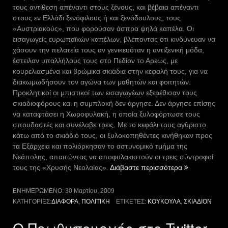
τους αντίθεση απέναντι στους ξένους, και βέβαια απέναντι
στους εν Ελλάδι ξενόφιλους ή και ξενόδουλους, τους
«Αυστριακούς», που φορούσαν άσπρα ψηλά καπέλα. Οι
εισαγωγείς ευρωπαϊκών καπέλων, βλέποντας ότι κινδύνευαν να
χάσουν την πελατεία τους αν γενικευόταν η αντιξενική μόδα,
έστειλαν υπαλλήλους τους στο Πεδίον το Αρεως, με
κουρελιασμένα και βρώμικα σκιάδια στην κεφαλή τους, για να
διακωμωδήσουν τον αγώνα των μαθητών και φοιτητών.
Προκλητικοί οι μπιστικοί των εισαγωγέων εξερέθισαν τους
σκιαδιοφόρους και η συμπλοκή δεν άργησε. Δεν άργησε επίσης
να καταφτάσει η Χωροφυλακή, η οποία ξυλοφόρτωσε τους
σπουδαστές και συνέλαβε τρεις. Με το κεφάλι τους αγύριστο
κάτω από το σκιάδιό τους, οι ξυλοκοπηθέντες κινήθηκαν προς
τα Εξάρχεια και πολιόρκησαν το αστυνομικό τμήμα της
Νεάπολης, απαιτώντας να αποφυλακιστούν οι τρεις σύντροφοί
“Το
τους της «Χρυσής Νεολαίας».
Διάβαστε περισσότερα
σκιάδιον
και
ΕΝΗΜΕΡΩΜΈΝΟ:
30 Μαρτίου, 2009
η
ΚΑΤΗΓΟΡΊΕΣ:
ΔΙΆΦΟΡΑ
,
ΠΟΛΙΤΙΚΉ
ΕΤΙΚΈΤΕΣ:
ΚΟΥΚΟΎΛΑ
,
ΣΚΙΆΔΙΟΝ
κουκούλα”