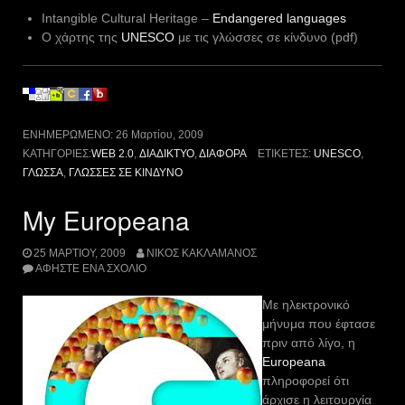
Intangible Cultural Heritage –
Endangered languages
Ο χάρτης της
UNESCO
με τις γλώσσες σε κίνδυνο (pdf)
ΕΝΗΜΕΡΩΜΈΝΟ:
26 Μαρτίου, 2009
ΚΑΤΗΓΟΡΊΕΣ:
WEB 2.0
,
ΔΙΑΔΊΚΤΥΟ
,
ΔΙΆΦΟΡΑ
ΕΤΙΚΈΤΕΣ:
UNESCO
,
ΓΛΏΣΣΑ
,
ΓΛΏΣΣΕΣ ΣΕ ΚΊΝΔΥΝΟ
My Europeana
25 ΜΑΡΤΊΟΥ, 2009
ΝΊΚΟΣ ΚΑΚΛΑΜΆΝΟΣ
ΑΦΉΣΤΕ ΈΝΑ ΣΧΌΛΙΟ
Με ηλεκτρονικό
μήνυμα που έφτασε
πριν από λίγο, η
Europeana
πληροφορεί ότι
άρχισε η λειτουργία