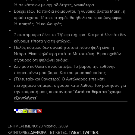
Ή σε κάποιον με αρμοδιότητες, γενικότερα.
Βρέχει έξω. Τα παιδιά κοιμούνται, η γυναίκα βλέπει Μάκη, η
ομάδα έχασε. Τέτοιες στιγμές θα ήθελα να είμαι ζωγράφος.
Ή ποιητής. Ή κουλουράς.
7 εκατομμύρια δίνει το Τζόκερ σήμερα. Και μετά λένε ότι δεν
κάνουμε τίποτα για τη φτώχια.
Πολύς κόσμος δεν συνειδητοποιεί πόσο ψηλή είναι η
Ντόρα. Είναι ψηλότερη από το Μητσοτάκη. Είμαι σχεδόν
σίγουρος ότι ψηλώνει ακόμα.
Δεν μου κολλάει ύπνος απόψε. Το βάρος της ευθύνης
πέφτει πάνω μου βαρύ. Και του μουσακά επίσης
(Τελευταίο-και θανατερό) Ο Αντώναρος είπε κάτι
πετυχημένο σήμερα, σίγουρα κατά λάθος. Τον ρώτησαν για
την κούρασή μου, κι απάντησε “
Αυτό το θέμα το ‘χουμε
εξαντλήσει
“
ΕΝΗΜΕΡΩΜΈΝΟ:
28 Μαρτίου, 2009
ΚΑΤΗΓΟΡΊΕΣ:
ΔΙΆΦΟΡΑ
ΕΤΙΚΈΤΕΣ:
TWEET
,
TWITTER
,