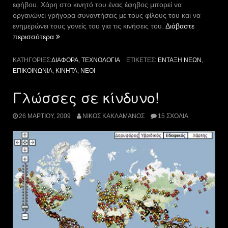
εφήβου. Χάρη στο κινητό του ένας έφηβος μπορεί να
οργανώνει γρήγορα συναντήσεις με τους φίλους του και να
ενημερώνει τους γονείς του για τις κινήσεις του.
Διάβαστε
“Έφηβοι
περισσότερα
και
κινητή
ΚΑΤΗΓΟΡΊΕΣ:
ΔΙΆΦΟΡΑ
,
ΤΕΧΝΟΛΟΓΊΑ
ΕΤΙΚΈΤΕΣ:
ΈΝΤΑΞΗ ΝΈΩΝ
,
τηλεφωνία:
ΕΠΙΚΟΙΝΩΝΊΑ
,
ΚΙΝΗΤΆ
,
ΝΈΟΙ
Ανάγκη
ένταξης
Γλώσσες σε κίνδυνο!
και
επικοινωνιακή
26 ΜΑΡΤΊΟΥ, 2009
ΝΊΚΟΣ ΚΑΚΛΑΜΆΝΟΣ
15 ΣΧΌΛΙΑ
βουλιμία”