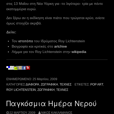
στις 13 Μαΐου στη Νέα Υόρκη για -το λιγότερο- τρία με πέντε
εκατομμύρια ευρώ.
Δεν ξέρω αν η εκδίκηση είναι πιάτο που τρώγεται κρύο, ενίοτε
όμως στοιχίζει ακριβά.
Δείτε:
Τον
ιστοτόπο
του Ιδρύματος Roy Lichtenstein
Βιογραφία και κριτικές στο
artchive
Λήμμα για τον Roy Lichtenstein στην
wikipedia
ΕΝΗΜΕΡΩΜΈΝΟ:
25 Μαρτίου, 2009
ΚΑΤΗΓΟΡΊΕΣ:
ΔΙΆΦΟΡΑ
,
ΖΩΓΡΑΦΙΚΉ
,
ΤΈΧΝΕΣ
ΕΤΙΚΈΤΕΣ:
POP ART
,
ROY LICHTENSTEIN
,
ΖΩΓΡΑΦΙΚΉ
,
ΤΈΧΝΕΣ
Παγκόσμια Ημέρα Νερού
22 ΜΑΡΤΊΟΥ, 2009
ΝΊΚΟΣ ΚΑΚΛΑΜΆΝΟΣ