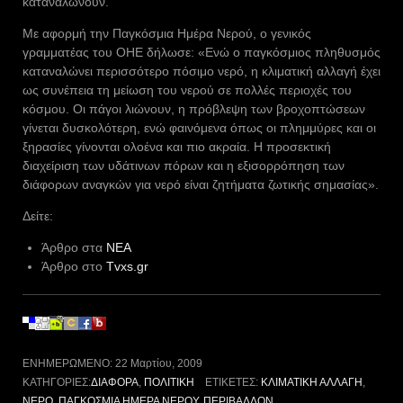
καταναλώνουν.
Με αφορμή την Παγκόσμια Ημέρα Νερού, ο γενικός
γραμματέας του ΟΗΕ δήλωσε: «Ενώ ο παγκόσμιος πληθυσμός
καταναλώνει περισσότερο πόσιμο νερό, η κλιματική αλλαγή έχει
ως συνέπεια τη μείωση του νερού σε πολλές περιοχές του
κόσμου. Οι πάγοι λιώνουν, η πρόβλεψη των βροχοπτώσεων
γίνεται δυσκολότερη, ενώ φαινόμενα όπως οι πλημμύρες και οι
ξηρασίες γίνονται ολοένα και πιο ακραία. Η προσεκτική
διαχείριση των υδάτινων πόρων και η εξισορρόπηση των
διάφορων αναγκών για νερό είναι ζητήματα ζωτικής σημασίας».
Δείτε:
Άρθρο στα
ΝΕΑ
Άρθρο στο
Tvxs.gr
ΕΝΗΜΕΡΩΜΈΝΟ:
22 Μαρτίου, 2009
ΚΑΤΗΓΟΡΊΕΣ:
ΔΙΆΦΟΡΑ
,
ΠΟΛΙΤΙΚΉ
ΕΤΙΚΈΤΕΣ:
ΚΛΙΜΑΤΙΚΉ ΑΛΛΑΓΉ
,
ΝΕΡΌ
,
ΠΑΓΚΌΣΜΙΑ ΗΜΈΡΑ ΝΕΡΟΎ
,
ΠΕΡΙΒΆΛΛΟΝ