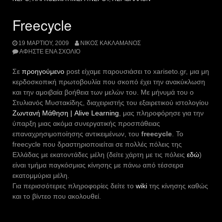
Freecycle
19 ΜΑΡΤΊΟΥ, 2009
ΝΊΚΟΣ ΚΑΚΛΑΜΆΝΟΣ
ΑΦΉΣΤΕ ΈΝΑ ΣΧΌΛΙΟ
Σε
προηγούμενο
post είχαμε παρουσιάσει το xariseto.gr, μια μη
κερδοσκοπική πρωτοβουλία που σκοπό έχει την ανακύκλωση
και την αμοιβαία βοήθεια των μελών του. Με μήνυμά του ο
Στυλιανός Μυστακίδης, διαχειριστής του εξαιρετικού ιστολογίου
Ζωντανή Μάθηση | Alive Learning
, μας πληροφόρησε για την
ύπαρξη μιας ακόμα συνεργατικής προσπάθειας
επαναχρησιμοποίησης αντικειμένων, του
freecycle
. Το
freecycle που δραστηριοποιείται σε πολλές πόλεις της
Ελλάδας με εκατοντάδες μέλη (δείτε χάρτη με τις πόλεις
εδώ
)
είναι τμήμα παγκόσμιας κίνησης με πάνω από τέσσερα
εκατομμύρια μέλη.
Για περισσότερες πληροφορίες δείτε το
wiki
της κίνησης καθώς
και το βίντεο που ακολουθεί.