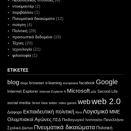
ντοκιμαντέρ
(2)
περιβάλλον
(1)
Πνευματικά δικαιώματα
(12)
ποίηση
(4)
Πολιτική
(28)
προσωπικά δεδομένα
(15)
Τέχνες
(20)
τεχνολογία
(21)
φιλοσοφία
(1)
ΕΤΙΚΈΤΕΣ
Google
blog
browser
e-learning
facebook
blogs
europeana
Microsoft
Internet Explorer
Second Life
Internet Explorer 8
p2p
web 2.0
web
social media
Street View
twitter
video games
Λογισμικό
Εκπαιδευτική πολιτική
ΜΜΕ
Διάφορα
Κίνα
Ολυμπιακοί Αγώνες
ΠΣΔ
Παιδαγωγικό Ινστιτούτο
Πανελλήνιο
Πνευματικά δικαιώματα
Πολιτική
Σχολικό Δίκτυο