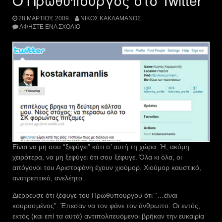
Ο Πρωθυπουργός στο Twitter
28 ΜΑΡΤΊΟΥ, 2009
ΝΊΚΟΣ ΚΑΚΛΑΜΆΝΟΣ
ΑΦΉΣΤΕ ΈΝΑ ΣΧΌΛΙΟ
Είναι να μη σου “ξεφύγει” κάτι σ’ αυτή τη χώρα. Ή, ακόμη
χειρότερα, να μη ξεφύγει ότι σου ξέφυγε. Όλα κι όλα, οι
απόγονοι του Αριστοφάνη έχουν χιούμορ. Χιούμορ καυστικό,
ανατρεπτικό, ανελέητο.
Διέρρευσε ότι ξέφυγε του Πρωθυπουργού ότι “…είναι
κουρασμένος”. Έπεσαν να τον φάνε τον άνθρωπο. Οι εντός,
εκτός (και επί τα αυτά) αντιπολιτευόμενοι βρήκαν την ευκαιρία