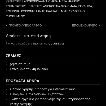
ΚΑΤΗΓΟΡΊΕΣ:
ΑΝΘΡΏΠΙΝΑ ΔΙΚΑΙΏΜΑΤΑ
,
ΜΈΣΑ ΜΑΖΙΚΉΣ
ΕΝΗΜΈΡΩΣΗΣ
ΕΤΙΚΈΤΕΣ:
ΑΝΘΡΏΠΙΝΑ ΔΙΚΑΙΏΜΑΤΑ
,
ΈΓΚΛΗΜΑ
,
ΚΟΙΝΩΝΊΑ
,
ΚΟΙΝΩΝΙΚΉ ΑΝΑΠΑΡΆΣΤΑΣΗ
,
ΜΜΕ
,
ΣΥΛΛΟΓΙΚΌ
ΥΠΟΚΕΊΜΕΝΟ
Πλοήγηση
ΠΡΟΗΓΟΎΜΕΝΟ ΆΡΘΡΟ
ΕΠΌΜΕΝΟ ΆΡΘΡΟ
άρθρων
Αφήστε μια απάντηση
Για να σχολιάσετε πρέπει να
συνδεθείτε
.
ΣΕΛΊΔΕΣ
(Αμπ)άουτ μη
Γεννημένο την 4η Ιουλίου…
ΠΡΌΣΦΑΤΑ ΆΡΘΡΑ
Οδηγός χρήσης dropbox για εκπαιδευτικούς
Η ύλη των Πανελλαδικών Εξετάσεων
Twitter, εργαλείο για πρόβλεψη της συμπεριφοράς της
κοινής γνώμης