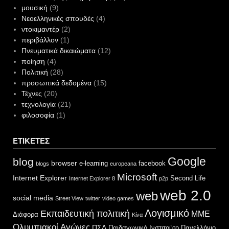
μουσική
(9)
Νεοελληνικές σπουδές
(4)
ντοκιμαντέρ
(2)
περιβάλλον
(1)
Πνευματικά δικαιώματα
(12)
ποίηση
(4)
Πολιτική
(28)
προσωπικά δεδομένα
(15)
Τέχνες
(20)
τεχνολογία
(21)
φιλοσοφία
(1)
ΕΤΙΚΈΤΕΣ
Google
blog
browser
e-learning
facebook
blogs
europeana
Microsoft
Internet Explorer
Second Life
Internet Explorer 8
p2p
web 2.0
web
social media
Street View
twitter
video games
Λογισμικό
Εκπαιδευτική πολιτική
ΜΜΕ
Διάφορα
Κίνα
Ολυμπιακοί Αγώνες
ΠΣΔ
Παιδαγωγικό Ινστιτούτο
Πανελλήνιο