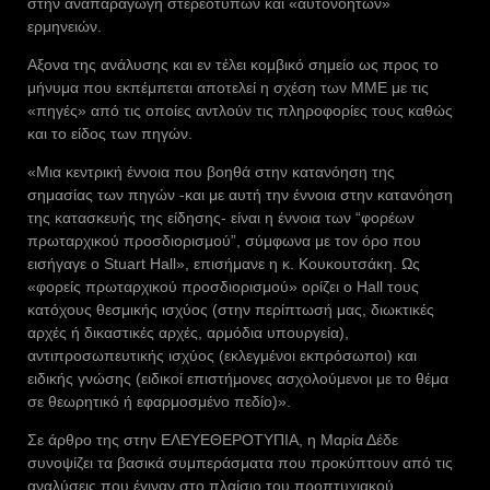
στην αναπαραγωγή στερεότυπων και «αυτονόητων»
ερμηνειών.
Αξονα της ανάλυσης και εν τέλει κομβικό σημείο ως προς το
μήνυμα που εκπέμπεται αποτελεί η σχέση των ΜΜΕ με τις
«πηγές» από τις οποίες αντλούν τις πληροφορίες τους καθώς
και το είδος των πηγών.
«Μια κεντρική έννοια που βοηθά στην κατανόηση της
σημασίας των πηγών -και με αυτή την έννοια στην κατανόηση
της κατασκευής της είδησης- είναι η έννοια των “φορέων
πρωταρχικού προσδιορισμού”, σύμφωνα με τον όρο που
εισήγαγε ο Stuart Hall», επισήμανε η κ. Κουκουτσάκη. Ως
«φορείς πρωταρχικού προσδιορισμού» ορίζει ο Hall τους
κατόχους θεσμικής ισχύος (στην περίπτωσή μας, διωκτικές
αρχές ή δικαστικές αρχές, αρμόδια υπουργεία),
αντιπροσωπευτικής ισχύος (εκλεγμένοι εκπρόσωποι) και
ειδικής γνώσης (ειδικοί επιστήμονες ασχολούμενοι με το θέμα
σε θεωρητικό ή εφαρμοσμένο πεδίο)».
Σε άρθρο της στην ΕΛΕΥΕΘΕΡΟΤΥΠΙΑ, η Μαρία Δέδε
συνοψίζει τα βασικά συμπεράσματα που προκύπτουν από τις
αναλύσεις που έγιναν στο πλαίσιο του προπτυχιακού