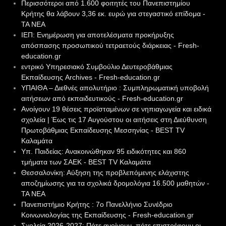
Περισσότεροι από 1.600 φοιτητές του Πανεπιστημίου
Κρήτης θα λάβουν 3,36 εκ. ευρώ για στεγαστικό επίδομα -
ΤΑ ΝΕΑ
ΙΕΠ: Ενημέρωση για αποτελέσματα προκήρυξης
απόσπασης προσωπικού τετραετούς διάρκειας - Fresh-
education.gr
εντρικό Υπηρεσιακό Συμβούλιο Δευτεροβάθμιας
Εκπαίδευσης Archives - Fresh-education.gr
ΥΠΑΙΘΑ – Διεθνές απολυτήριο : Συμπληρωματική υποβολή
αιτήσεων από εκπαιδευτικούς - Fresh-education.gr
Ανοίγουν 19 θέσεις προϊσταμένων σε νηπιαγωγεία και ειδικά
σχολεία | Έως τις 17 Αυγούστου οι αιτήσεις στη Διεύθυνση
Πρωτοβάθμιας Εκπαίδευσης Μεσσηνίας - BEST TV
Καλαμάτα
Υπ. Παιδείας: Ανακοινώθηκαν 95 ειδικότητες και 860
τμήματα των ΣΑΕΚ - BEST TV Καλαμάτα
Θεσσαλονίκη: Αύξηση της προβλεπόμενης ελάχιστης
αποζημίωσης για τα σχολικά δρομολόγια 16.500 μαθητών -
ΤΑ ΝΕΑ
Πανεπιστήμιο Κρήτης : 7ο Πανελλήνιο Συνέδριο
Κοινωνιολογίας της Εκπαίδευσης - Fresh-education.gr
Σχολεία 2026-2027: Πότε ανοίγουν, πότε επιστρέφουν οι