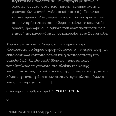
περιστατικό εντάσσεται σε μια κατηγορία με τυπικούς
δράστες, θύματα, συνθήκες τέλεσης (εγκληματικότητα
μεταναστών, νεανική εγκληματικότητα κ.ά.). Στο υλικό
εντοπίστηκαν πολλές περιπτώσεις όπου «οι δράστες είναι
άτομα νεαρής ηλικίας και τα θύματα ευάλωτες κοινωνικές
ομάδες (ηλικιωμένοι) ή ομάδες που αναπαριστώνται ως η
επιτομή της κανονικότητας: νοικοκυραίοι, εργαζόμενοι κ.λπ.
Χαρακτηριστικό παράδειγμα, όπως σημείωσε η κ.
Κουκουτσάκη, ο δημοσιογραφικός λόγος στην περίπτωση των
εκπαιδευτικών κινητοποιήσεων και η αναπαράσταση των
νεαρών διαδηλωτών συλλήβδην ως «ταραχοποιών»,
τοποθετώντας τα γεγονότα στο πλαίσιο της κοινής
εγκληματικότητας. Το άλλο σκέλος της αναπαράστασης είναι ο
λόγος περί ανυπεράσπιστων πολιτών, εγκαταλελειμμένων στο
έλεος των ταραχοποιών […].
Ολόκληρο το άρθρο στην
ΕΛΕΥΘΕΡΟΤΥΠΙΑ
?
ΕΝΗΜΕΡΩΜΈΝΟ:
30 Δεκεμβρίου, 2008