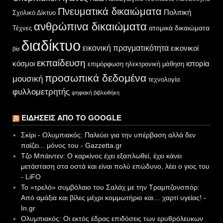
Πνευματικά δικαιώματα
Πολιτική
Σχολικό Δίκτυο
ανθρώπινα δικαιώματα
ατομικά δικαιώματα
Τέχνες
διαδίκτυο
εικονική πραγματικότητα
εικονικοί
βία
εκπαίδευση
κόσμοι
ιστορία
επιμόρφωση
ηλεκτρονική μάθηση
προσωπικά δεδομένα
μουσική
τεχνολογία
φυλλομετρητής
ψηφιακή βιβλιοθήκη
ΕΙΔΉΣΕΙΣ ΑΠΌ ΤΟ GOOGLE
Σκίρι - Ολυμπιακός: Παλεύει για την υπέρβαση αλλά δεν
παίζει... μόνος του - Gazzetta.gr
Τζο Μπάιντεν: Ο καρκίνος έχει εξαπλωθεί, έχει κάνει
μετάσταση στα οστά και είναι πολύ επώδυνο, λέει ο γιος του
- LiFO
Το «τρελό» συμβόλαιο του Σαλάχ με την Τραμπζονσπόρ:
Από αμάξια και βίλες μέχρι κομμωτήριο και… χαρτί υγείας! -
In.gr
Ολυμπιακός: Οι εκτός έδρας επιδόσεις των ερυθρόλευκων