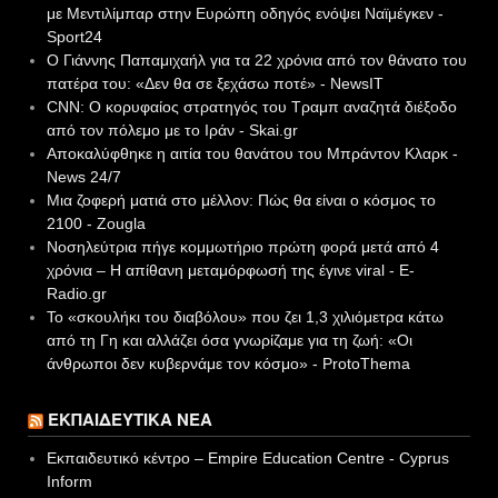
με Μεντιλίμπαρ στην Ευρώπη οδηγός ενόψει Ναϊμέγκεν -
Sport24
Ο Γιάννης Παπαμιχαήλ για τα 22 χρόνια από τον θάνατο του
πατέρα του: «Δεν θα σε ξεχάσω ποτέ» - NewsIT
CNN: Ο κορυφαίος στρατηγός του Τραμπ αναζητά διέξοδο
από τον πόλεμο με το Ιράν - Skai.gr
Αποκαλύφθηκε η αιτία του θανάτου του Μπράντον Κλαρκ -
News 24/7
Μια ζοφερή ματιά στο μέλλον: Πώς θα είναι ο κόσμος το
2100 - Zougla
Νοσηλεύτρια πήγε κομμωτήριο πρώτη φορά μετά από 4
χρόνια – Η απίθανη μεταμόρφωσή της έγινε viral - E-
Radio.gr
Το «σκουλήκι του διαβόλου» που ζει 1,3 χιλιόμετρα κάτω
από τη Γη και αλλάζει όσα γνωρίζαμε για τη ζωή: «Οι
άνθρωποι δεν κυβερνάμε τον κόσμο» - ProtoThema
ΕΚΠΑΙΔΕΥΤΙΚΆ ΝΈΑ
Εκπαιδευτικό κέντρο – Empire Education Centre - Cyprus
Inform