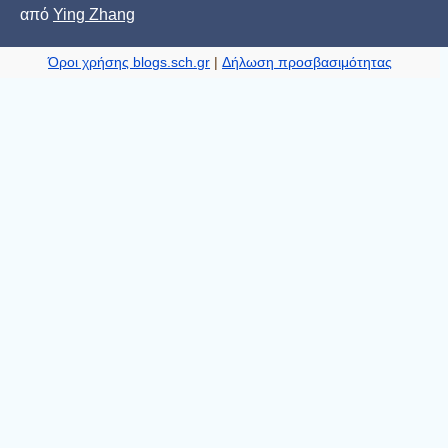
από
Ying Zhang
Όροι χρήσης blogs.sch.gr
|
Δήλωση προσβασιμότητας