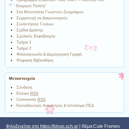
Eνεργού Πολίτη"
Στα Μονοπάτια Γνωστών Ζωγράφων
Συμμετοχή σε Διαγωνισμούς
Συναντήσεις Γονέων
Σχέδια Δράσης
Σχολικός Εκφοβισμός
Τμήμα 1
Τμήμα 2
Φιλαναγνωσία & Δημιουργική Γραφή
Ψηφιακή Βιβλιοθήκη
Μεταστοιχεία
Σύνδεση
Entries
RSS
Comments
RSS
Εκπαιδευτικές Κοινότητες & Ιστολόγια ΠΣΔ
Φιλοξενείται στο https://blogs.sch.gr
| Θέμα:Cute Frames