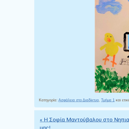
Κατηγορία:
Ασφάλεια στο Διαδίκτυο
,
Τμήμα 1
και ετι
«
Η Σοφία Μαντούβαλου στο Νηπι
Πλοήγηση άρθρων
μας!