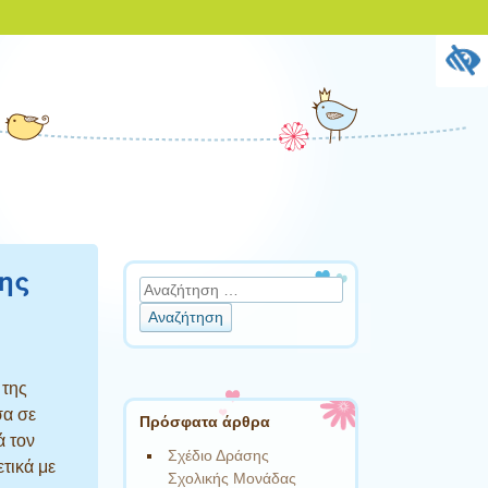
ης
Αναζήτηση
 της
σα σε
Πρόσφατα άρθρα
ά τον
Σχέδιο Δράσης
τικά με
Σχολικής Μονάδας