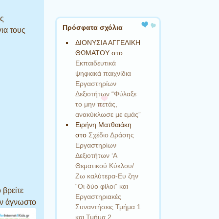
ας
Πρόσφατα σχόλια
ια τους
ΔΙΟΝΥΣΙΑ ΑΓΓΕΛΙΚΗ
ΘΩΜΑΤΟΥ
στο
Εκπαιδευτικά
ψηφιακά παιχνίδια
Εργαστηρίων
Δεξιοτήτων “Φύλαξε
το μην πετάς,
ανακύκλωσε με εμάς”
Ειρήνη Ματθαιάκη
στο
Σχέδιο Δράσης
Εργαστηρίων
Δεξιοτήτων ‘Α
Θεματικού Κύκλου/
Ζω καλύτερα-Ευ ζην
“Οι δύο φίλοι” και
 βρείτε
Εργαστηριακές
ναν άγνωστο
Συναντήσεις Τμήμα 1
και Τμήμα 2