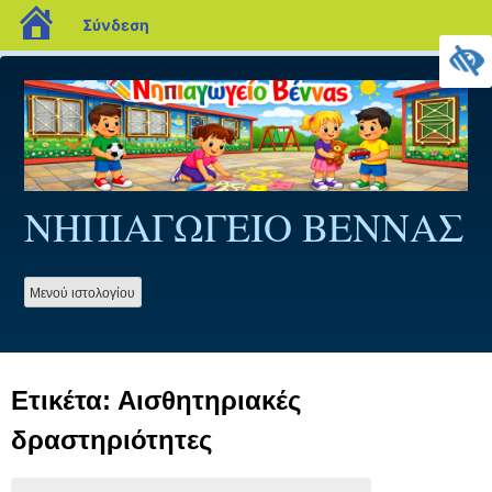
blogs.sch.gr
Σύνδεση
Προχωρήστε
στο
περιεχόμενο
ΝΗΠΙΑΓΩΓΕΙΟ ΒΕΝΝΑΣ
Mενού ιστολογίου
Ετικέτα:
Αισθητηριακές
δραστηριότητες