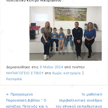
πολιτιστικό κέντρο Νικομηδινού .
Δημοσιεύθηκε στις
9 Μαΐου 2024
από τον/την
ΝΗΠΙΑΓΩΓΕΙΟ ΣΤΙΒΟΥ
στο
Χωρίς κατηγορία
|
Permalink
← Προηγούμενo
1ο μαθητικό
Πλοήγηση άρθρων
Παρουσίαση βιβλίου ” Ο
περιβαλλοντικό συνέδριο
γαλάζιος Πετεινός και η
του εθνικού εκπαιδευτικού