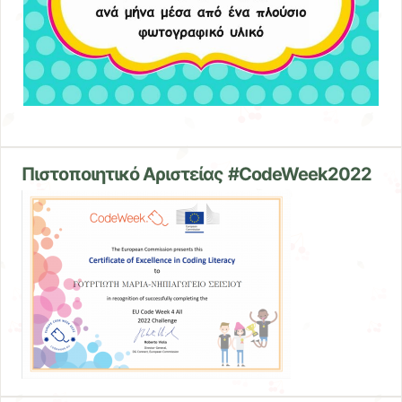
Πιστοποιητικό Αριστείας #CodeWeek2022