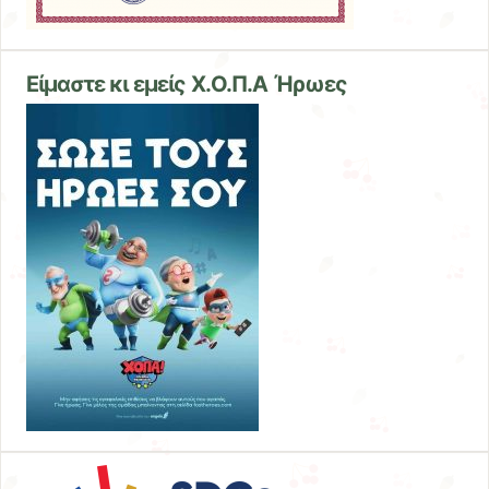
Είμαστε κι εμείς X.O.Π.Α Ήρωες