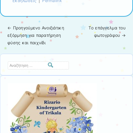
Εκδηλώσεις
|
Permalink
← Προηγούμενo
Ανοιξιάτικη
Tο επάγγελμα του
Πλοήγηση άρθρων
εξόρμηση για παρατήρηση
φωτογράφου
→
φύσης και παιχνίδι
Αναζήτηση