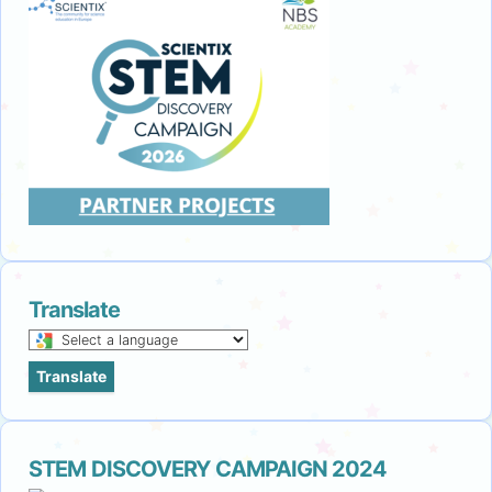
Translate
Select
a
Translate
language
to
translate
this
STEM DISCOVERY CAMPAIGN 2024
page