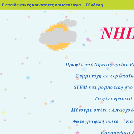
blogs.sch.gr
Εκπαιδευτικές κοινότητες και ιστολόγια
Σύνδεση
ΝΗΠ
Μενού
Μετάβαση στο περιεχόμενο
Προφίλ του Νηπιαγωγείου Ρ
Συμμετοχη σε ευρωπαϊκ
STEM και ρομποτική στο
Τα ηλεκτρονικά μ
Μένουμε σπίτι ! Απασχολ
Φωτογραφικό υλικό
Κα
Εργαστήρια δ