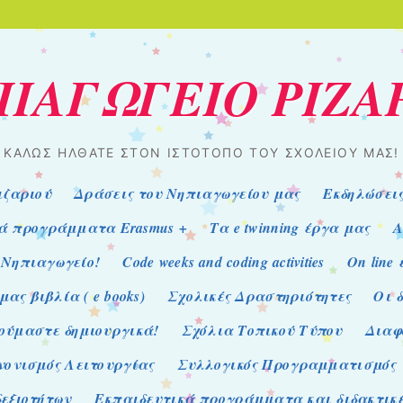
ΙΑΓΩΓΕΙΟ ΡΙΖΑ
ΚΑΛΏΣ ΉΛΘΑΤΕ ΣΤΟΝ ΙΣΤΌΤΟΠΟ ΤΟΥ ΣΧΟΛΕΊΟΥ ΜΑΣ!
ιζαριού
Δράσεις του Νηπιαγωγείου μας
Εκδηλώσει
ά προγράμματα Erasmus +
Τα e twinning έργα μας
Α
 Νηπιαγωγείο!
Code weeks and coding activities
On line
ας βιβλία ( e books)
Σχολικές Δραστηριότητες
Οι 
ούμαστε δημιουργικά!
Σχόλια Τοπικού Τύπου
Διαφ
νονισμός Λειτουργίας
Συλλογικός Προγραμματισμός
εξιοτήτων
Εκπαιδευτικά προγράμματα και διδακτικέ