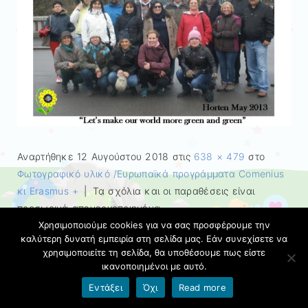
Αναρτήθηκε
12 Αυγούστου 2018
στις
638 × 479
στο
Φωτογραφικό υλικό /Ευρωπαϊκά προγράμματα Cοmenius
κι Erasmus +
|
Τα σχόλια και οι παραθέσεις είναι
προσωρινά απενεργοποιημένα.
Χρησιμοποιούμε cookies για να σας προσφέρουμε την
καλύτερη δυνατή εμπειρία στη σελίδα μας. Εάν συνεχίσετε να
← Προηγούμενο
Επόμενο →
χρησιμοποιείτε τη σελίδα, θα υποθέσουμε πως είστε
ικανοποιημένοι με αυτό.
Όροι χρήσης blogs.sch.gr
|
Δήλωση προσβασιμότητας
Εντάξει
Όχι
Read more