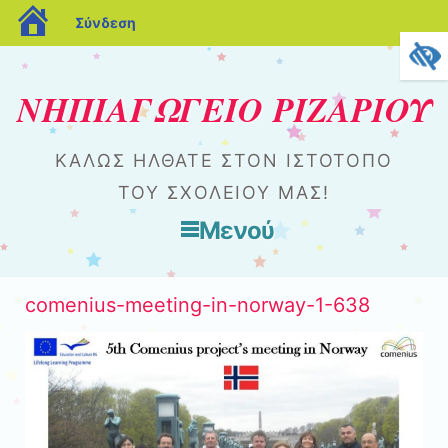
blogs.sch.gr
Σύνδεση
ΝΗΠΙΑΓΩΓΕΙΟ ΡΙΖΑΡΙΟΥ
ΚΑΛΏΣ ΉΛΘΑΤΕ ΣΤΟΝ ΙΣΤΌΤΟΠΟ
ΤΟΥ ΣΧΟΛΕΊΟΥ ΜΑΣ!
Μενού
Μετάβαση στο περιεχόμενο
comenius-meeting-in-norway-1-638