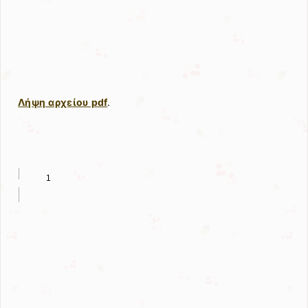
Λήψη αρχείου pdf
.