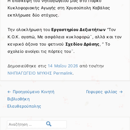
Η επίσκεψη του νηπιαγωγείου μας στο Πάρκο
Κυκλοφοριακής Αγωγής στη Χρυσούπολη Καβάλας
εκπλήρωσε δύο στόχους.
Την ολοκλήρωση του
Εργαστηρίου Δεξιοτήτων
“Τον
Κ.Ο.Κ. αγαπώ, Με ασφάλεια κυκλοφορώ¨, αλλά και τον
κενρικό άξονα του φετινού
Σχεδίου Δράσης
, ” Το
σχολείο ανοίγει τις πόρτες του¨.
Δημοσιεύθηκε στις
14 Μαΐου 2026
από τον/την
ΝΗΠΙΑΓΩΓΕΙΟ ΜΥΚΗΣ
Permalink
.
← Προηγούμενo
Κινητή
Γεφυρες φιλίας
→
Πλοήγηση άρθρων
Βιβλιοθήκη
Ελευθερούπολης
Αναζήτηση