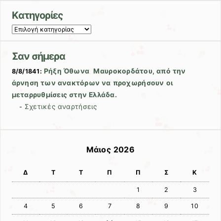
Kατηγορίες
Kατηγορίες
Σαν σήμερα
Ρήξη Όθωνα  Μαυροκορδάτου, από την
8/8/1841:
άρνηση των ανακτόρων να προχωρήσουν οι
μεταρρυθμίσεις στην Ελλάδα.
Σχετικές αναρτήσεις
-
Μάιος 2026
Δ
Τ
Τ
Π
Π
Σ
Κ
1
2
3
4
5
6
7
8
9
10