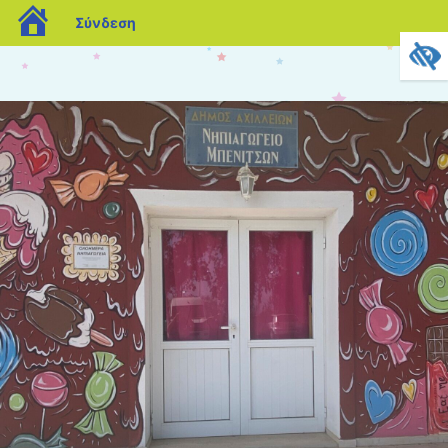
blogs.sch.gr
Σύνδεση