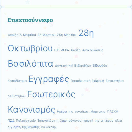
Ετικετοσύννεφο
28η
'Ανοιξη
6 Μαρτίου
25 Μαρτίου
25η Μαρτίου
Οκτωβρίου
HELMEPA
Άνοιξη
Ανακοινώσεις
Βασιλόπιτα
Δανειστικιή Βιβλιοθήκη
Εβδομάδα
Εγγραφές
Καποδίστρια
Εκπαιδευτική Εκδρομή
Εργαστήρια
Εσωτερικός
Δεξιοτήτων
Κανονισμός
Ημέρα της γυναίκας
Μαρτακια
ΠΑΣΧΑ
ΠΣΔ
Πολυτεχνείο
Τσικνοπέμπτη
Χριστούγεννα
γιορτή της μητέρας
ελιά
η γιορτή της αγαπης
καλοκαίρι