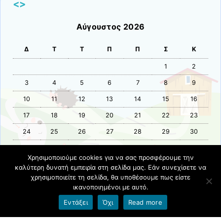
<>
Αύγουστος 2026
Δ
Τ
Τ
Π
Π
Σ
Κ
1
2
3
4
5
6
7
8
9
10
11
12
13
14
15
16
17
18
19
20
21
22
23
24
25
26
27
28
29
30
31
Χρησιμοποιούμε cookies για να σας προσφέρουμε την
καλύτερη δυνατή εμπειρία στη σελίδα μας. Εάν συνεχίσετε να
« Ιούν
χρησιμοποιείτε τη σελίδα, θα υποθέσουμε πως είστε
ικανοποιημένοι με αυτό.
Όροι χρήσης blogs.sch.gr
|
Δήλωση προσβασιμότητας
Εντάξει
Όχι
Read more