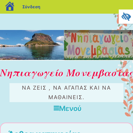
blogs.sch.gr
Σύνδεση
Νηπιαγωγείο Μονεμβασίας
ΝΑ ΖΕΊΣ , ΝΑ ΑΓΑΠΆΣ ΚΑΙ ΝΑ
ΜΑΘΑΊΝΕΙΣ.
Μενού
Μετάβαση στο περιεχόμενο