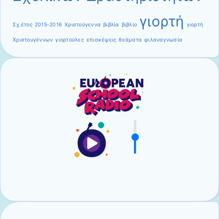
γιορτή
Σχ.έτος 2015-2016
Χριστούγεννα
βιβλία
βιβλίο
γιορτή
Χριστουγέννων
γιορτούλες
επισκέψεις
θεάματα
φιλαναγνωσία