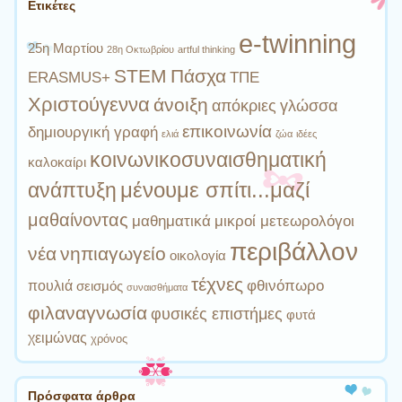
Ετικέτες
e-twinning
25η Μαρτίου
28η Οκτωβρίου
artful thinking
STEM
Πάσχα
ERASMUS+
ΤΠΕ
Χριστούγεννα
άνοιξη
απόκριες
γλώσσα
επικοινωνία
δημιουργική γραφή
ελιά
ζώα
ιδέες
κοινωνικοσυναισθηματική
καλοκαίρι
ανάπτυξη
μένουμε σπίτι...μαζί
μαθαίνοντας
μαθηματικά
μικροί μετεωρολόγοι
περιβάλλον
νέα
νηπιαγωγείο
οικολογία
τέχνες
φθινόπωρο
πουλιά
σεισμός
συναισθήματα
φιλαναγνωσία
φυσικές επιστήμες
φυτά
χειμώνας
χρόνος
Πρόσφατα άρθρα