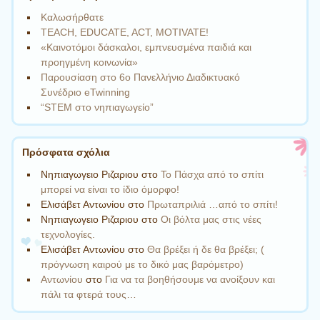
Καλωσήρθατε
TEACH, EDUCATE, ACT, MOTIVATE!
«Καινοτόμοι δάσκαλοι, εμπνευσμένα παιδιά και
προηγμένη κοινωνία»
Παρουσίαση στο 6o Πανελλήνιο Διαδικτυακό
Συνέδριο eTwinning
“STEM στο νηπιαγωγείο”
Πρόσφατα σχόλια
Νηπιαγωγειο Ριζαριου
στο
Το Πάσχα από το σπίτι
μπορεί να είναι το ίδιο όμορφο!
Ελισάβετ Αντωνίου
στο
Πρωταπριλιά …από το σπίτι!
Νηπιαγωγειο Ριζαριου
στο
Οι βόλτα μας στις νέες
τεχνολογίες.
Ελισάβετ Αντωνίου
στο
Θα βρέξει ή δε θα βρέξει; (
πρόγνωση καιρού με το δικό μας βαρόμετρο)
Αντωνίου
στο
Για να τα βοηθήσουμε να ανοίξουν και
πάλι τα φτερά τους…