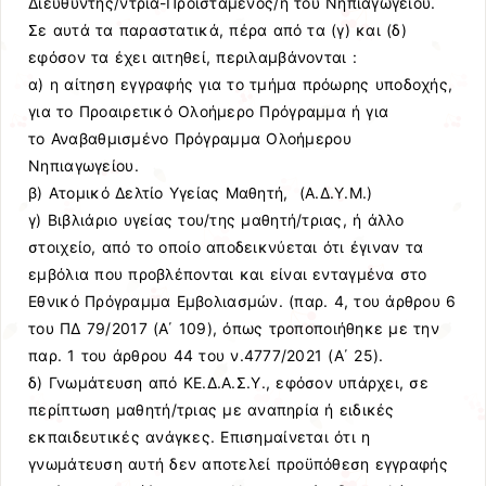
Διευθυντής/ντρια-Προϊστάμενος/η του Νηπιαγωγείου.
Σε αυτά τα παραστατικά, πέρα από τα (γ) και (δ)
εφόσον τα έχει αιτηθεί, περιλαμβάνονται :
α) η αίτηση εγγραφής για το τμήμα πρόωρης υποδοχής,
για το Προαιρετικό Ολοήμερο Πρόγραμμα ή για
το Αναβαθμισμένο Πρόγραμμα Ολοήμερου
Νηπιαγωγείου.
β) Ατομικό Δελτίο Υγείας Μαθητή, (Α.Δ.Υ.Μ.)
γ) Βιβλιάριο υγείας του/της μαθητή/τριας, ή άλλο
στοιχείο, από το οποίο αποδεικνύεται ότι έγιναν τα
εμβόλια που προβλέπονται και είναι ενταγμένα στο
Εθνικό Πρόγραμμα Εμβολιασμών. (παρ. 4, του άρθρου 6
του ΠΔ 79/2017 (Α΄ 109), όπως τροποποιήθηκε με την
παρ. 1 του άρθρου 44 του ν.4777/2021 (Α΄ 25).
δ) Γνωμάτευση από ΚΕ.Δ.Α.Σ.Υ., εφόσον υπάρχει, σε
περίπτωση μαθητή/τριας με αναπηρία ή ειδικές
εκπαιδευτικές ανάγκες. Επισημαίνεται ότι η
γνωμάτευση αυτή δεν αποτελεί προϋπόθεση εγγραφής