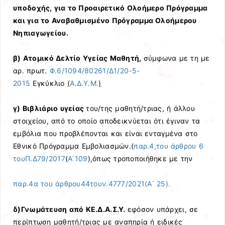
υποδοχής, για το Προαιρετικό Ολοήμερο Πρόγραμμα
και για το Αναβαθμισμένο Πρόγραμμα Ολοήμερου
Νηπιαγωγείου.
β) Ατομικό Δελτίο Υγείας Μαθητή,
σύμφωνα με τη με
αρ. πρωτ.
Φ.6/1094/80261/Δ1/20-5-
2015
Εγκύκλιο
(
Α.Δ.Υ.Μ.
)
γ) Βιβλιάριο υγείας
του/της μαθητή/τριας, ή άλλου
στοιχείου, από το οποίο αποδεικνύεται ότι έγιναν τα
εμβόλια που προβλέπονται και είναι ενταγμένα στο
Εθνικό Πρόγραμμα Εμβολιασμών.(
παρ.4,του άρθρου
6
τουΠ.Δ79/2017
(
Α΄109
),όπως τροποποιήθηκε με την
παρ.4α του άρθρου44τουν.4777/2021(Α΄ 25).
δ)Γνωμάτευση από ΚΕ.Δ.Α.Σ.Υ.
εφόσον υπάρχει, σε
περίπτωση μαθητή/τριας με αναπηρία ή ειδικές