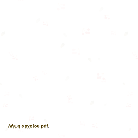
Λήψη αρχείου pdf
.