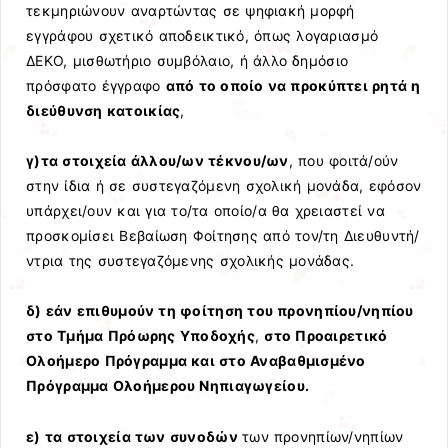
τεκμηριώνουν αναρτώντας σε ψηφιακή μορφή
εγγράφου σχετικό αποδεικτικό, όπως λογαριασμό
ΔΕΚΟ, μισθωτήριο συμβόλαιο, ή άλλο δημόσιο
πρόσφατο έγγραφο
από το οποίο να προκύπτει ρητά η
διεύθυνση κατοικίας
,
γ)τα στοιχεία άλλου/ων τέκνου/ων
, που φοιτά/ούν
στην ίδια ή σε συστεγαζόμενη σχολική μονάδα, εφόσον
υπάρχει/ουν και για το/τα οποίο/α θα χρειαστεί να
προσκομίσει Βεβαίωση Φοίτησης από τον/τη Διευθυντή/
ντρια της συστεγαζόμενης σχολικής μονάδας.
δ) εάν επιθυμούν τη φοίτηση του προνηπίου/νηπίου
στο Τμήμα Πρόωρης Υποδοχής
,
στο Προαιρετικό
Ολοήμερο Πρόγραμμα και στο Αναβαθμισμένο
Πρόγραμμα Ολοήμερου Νηπιαγωγείου.
ε) τα στοιχεία των συνοδών
των προνηπίων/νηπίων