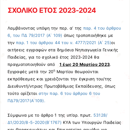
ΣΧΟΛΙΚΟ ΕΤΟΣ 2023-2024
Λαμβάνοντας υπόψη την περ. α’ της
παρ. 4 του άρθρου
6, του ΠΔ 79/2017 (Α΄ 109)
όπως τροποποιήθηκε με
την
παρ. 1 του άρθρου 44 του ν. 4777/2021 (Α΄ 25)
οι
αιτήσεις εγγραφών στα δημόσια Νηπιαγωγεία Γενικής
Παιδείας, για το σχολικό έτος 2023-2024 θα
πραγματοποιηθούν από
1 έως 20 Μαρτίου 2023
.
η
Εγγραφές μετά την 20
Μαρτίου θεωρούνται
εκπρόθεσμες και χρειάζονται την έγκριση του/της
Διευθυντή/ντριας Πρωτοβάθμιας Εκπαίδευσης, όπως
τούτο ορίζεται
στην παρ. 6 του άρθρου 6 του
ΠΔ
79/2017(Α΄109).
Σύμφωνα με το άρθρο 1 της υπ’αρ. πρωτ.
53128/
Δ1/2020/8-5-2020(Β΄1767)
ΚΥΑ των Υπουργών Παιδείας
και Θρησκευμάτων και Επικρατείας αρμόδιο για