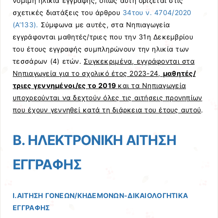
νόμιμη ηλικία εγγραφής, όπως αυτή ορίζεται στις
σχετικές διατάξεις του άρθρου
34του ν. 4704/2020
(Α’
133).
Σύμφωνα με αυτές, στα Νηπιαγωγεία
εγγράφονται μαθητές/τριες που την 31η Δεκεμβρίου
του έτους εγγραφής συμπληρώνουν την ηλικία των
τεσσάρων (4) ετών.
Συγκεκριμένα, εγγράφονται στα
Νηπιαγωγεία για το σχολικό έτος 2023-24,
μαθητές/
τριες γεννημένοι/ες το 2019
και τα Νηπιαγωγεία
υποχρεούνται να δεχτούν όλες τις αιτήσεις προνηπίων
που έχουν γεννηθεί κατά τη διάρκεια του έτους αυτού
.
Β. ΗΛΕΚΤΡΟΝΙΚΗ ΑΙΤΗΣΗ
ΕΓΓΡΑΦΗΣ
Ι.ΑΙΤΗΣΗ ΓΟΝΕΩΝ/ΚΗΔΕΜΟΝΩΝ-ΔΙΚΑΙΟΛΟΓΗΤΙΚΑ
ΕΓΓΡΑΦΗΣ