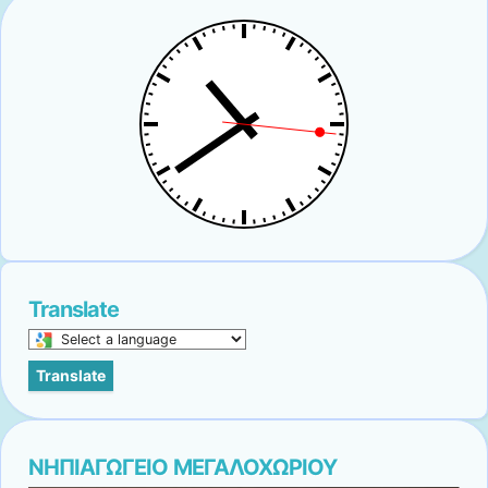
Translate
Select
a
Translate
language
to
translate
this
ΝΗΠΙΑΓΩΓΕΙΟ ΜΕΓΑΛΟΧΩΡΙΟΥ
page