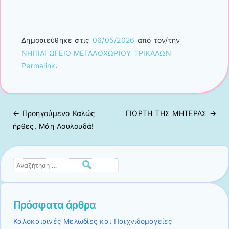
Δημοσιεύθηκε στις
06/05/2026
από τον/την
ΝΗΠΙΑΓΩΓΕΙΟ ΜΕΓΑΛΟΧΩΡΙΟΥ ΤΡΙΚΑΛΩΝ
Permalink
.
← Προηγούμενo
Καλώς
ΓΙΟΡΤΗ ΤΗΣ ΜΗΤΕΡΑΣ
→
Πλοήγηση άρθρων
ήρθες, Μάη Λουλουδά!
Αναζήτηση
Πρόσφατα άρθρα
Καλοκαιρινές Μελωδίες και Παιχνιδομαγείες