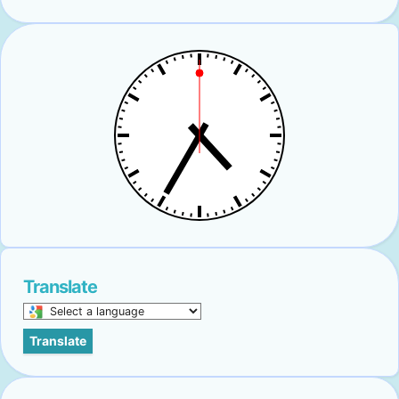
Translate
Select
a
Translate
language
to
translate