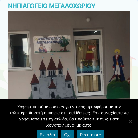
this
ΝΗΠΙΑΓΩΓΕΙΟ ΜΕΓΑΛΟΧΩΡΙΟΥ
page
Χρησιμοποιούμε cookies για να σας προσφέρουμε την
καλύτερη δυνατή εμπειρία στη σελίδα μας. Εάν συνεχίσετε να
χρησιμοποιείτε τη σελίδα, θα υποθέσουμε πως είστε
ικανοποιημένοι με αυτό.
Όροι χρήσης blogs.sch.gr
|
Δήλωση προσβασιμότητας
Εντάξει
Όχι
Read more