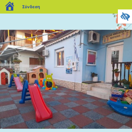
blogs.sch.gr
Σύνδεση