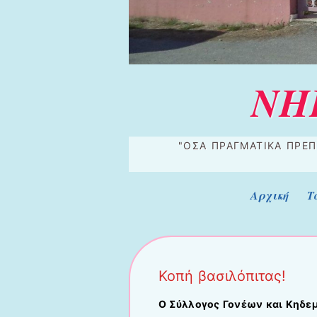
ΝΗ
"ΌΣΑ ΠΡΑΓΜΑΤΙΚΆ ΠΡΈΠ
Μενού
Μετάβαση στο περιεχόμενο
Αρχική
Τ
Κοπή βασιλόπιτας!
Ο Σύλλογος Γονέων και Κηδεμ