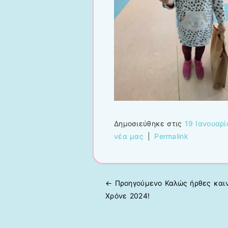
Δημοσιεύθηκε στις
19 Ιανουαρί
νέα μας
|
Permalink
← Προηγούμενo
Καλώς ήρθες καιν
Πλοήγηση άρθρων
Χρόνε 2024!