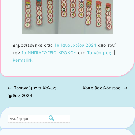
Δημοσιεύθηκε στις
16 Ιανουαρίου 2024
από τον/
την
1ο ΝΗΠΙΑΓΩΓΕΙΟ ΚΡΟΚΟΥ
στο
Τα νέα μας
|
Permalink
← Προηγούμενo
Καλώς
Κοπή βασιλόπιτας!
→
Πλοήγηση άρθρων
ήρθες 2024!
Αναζήτηση