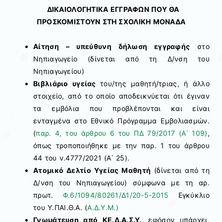
ΔΙΚΑΙΟΛΟΓΗΤΙΚΑ ΕΓΓΡΑΦΩΝ ΠΟΥ ΘΑ
ΠΡΟΣΚΟΜΙΣΤΟΥΝ ΣΤΗ ΣΧΟΛΙΚΗ ΜΟΝΑΔΑ
Αίτηση – υπεύθυνη δήλωση εγγραφής
στο
Νηπιαγωγείο (δίνεται από τη Δ/νση του
Νηπιαγωγείου)
Βιβλιάριο υγείας
του/της μαθητή/τριας, ή άλλο
στοιχείο, από το οποίο αποδεικνύεται ότι έγιναν
τα εμβόλια που προβλέπονται και είναι
ενταγμένα στο Εθνικό Πρόγραμμα Εμβολιασμών.
(
παρ. 4, του άρθρου 6 του ΠΔ 79/2017 (Α΄ 109)
,
όπως τροποποιήθηκε με την παρ. 1 του άρθρου
44 του ν.4777/2021 (Α΄ 25).
Ατομικό Δελτίο Υγείας Μαθητή
(δίνεται από τη
Δ/νση του Νηπιαγωγείου) σύμφωνα με τη αρ.
πρωτ.
Φ.6/1094/80261/Δ1/20-5-2015
Εγκύκλιο
του Υ.ΠΑΙ.Θ.Α. (
Α.Δ.Υ.Μ.)
Γνωμάτευση από ΚΕ.Δ.Α.Σ.Υ.,
εφόσον υπάρχει,